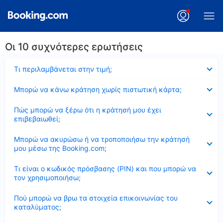
Οι 10 συχνότερες ερωτήσεις
Έκλεισε
Τι περιλαμβάνεται στην τιμή;
Έκλεισε
Μπορώ να κάνω κράτηση χωρίς πιστωτική κάρτα;
Έκλεισε
Πώς μπορώ να ξέρω ότι η κράτησή μου έχει
επιβεβαιωθεί;
Έκλεισε
Μπορώ να ακυρώσω ή να τροποποιήσω την κράτησή
μου μέσω της Booking.com;
Έκλεισε
Τι είναι ο κωδικός πρόσβασης (PIN) και που μπορώ να
τον χρησιμοποιήσω;
Έκλεισε
Πού μπορώ να βρω τα στοιχεία επικοινωνίας του
καταλύματος;
Έκλεισε