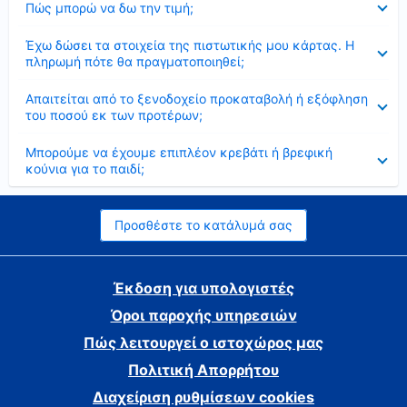
Πώς μπορώ να δω την τιμή;
Έκλεισε
Έχω δώσει τα στοιχεία της πιστωτικής μου κάρτας. Η
πληρωμή πότε θα πραγματοποιηθεί;
Έκλεισε
Απαιτείται από το ξενοδοχείο προκαταβολή ή εξόφληση
του ποσού εκ των προτέρων;
Έκλεισε
Μπορούμε να έχουμε επιπλέον κρεβάτι ή βρεφική
κούνια για το παιδί;
Προσθέστε το κατάλυμά σας
Έκδοση για υπολογιστές
Όροι παροχής υπηρεσιών
Πώς λειτουργεί ο ιστοχώρος μας
Πολιτική Απορρήτου
Διαχείριση ρυθμίσεων cookies