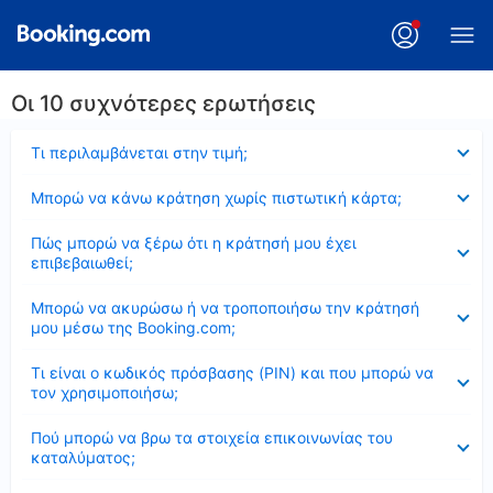
Οι 10 συχνότερες ερωτήσεις
Έκλεισε
Τι περιλαμβάνεται στην τιμή;
Έκλεισε
Μπορώ να κάνω κράτηση χωρίς πιστωτική κάρτα;
Έκλεισε
Πώς μπορώ να ξέρω ότι η κράτησή μου έχει
επιβεβαιωθεί;
Έκλεισε
Μπορώ να ακυρώσω ή να τροποποιήσω την κράτησή
μου μέσω της Booking.com;
Έκλεισε
Τι είναι ο κωδικός πρόσβασης (PIN) και που μπορώ να
τον χρησιμοποιήσω;
Έκλεισε
Πού μπορώ να βρω τα στοιχεία επικοινωνίας του
καταλύματος;
Έκλεισε