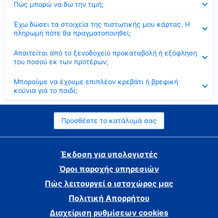
Πώς μπορώ να δω την τιμή;
Έκλεισε
Έχω δώσει τα στοιχεία της πιστωτικής μου κάρτας. Η
πληρωμή πότε θα πραγματοποιηθεί;
Έκλεισε
Απαιτείται από το ξενοδοχείο προκαταβολή ή εξόφληση
του ποσού εκ των προτέρων;
Έκλεισε
Μπορούμε να έχουμε επιπλέον κρεβάτι ή βρεφική
κούνια για το παιδί;
Προσθέστε το κατάλυμά σας
Έκδοση για υπολογιστές
Όροι παροχής υπηρεσιών
Πώς λειτουργεί ο ιστοχώρος μας
Πολιτική Απορρήτου
Διαχείριση ρυθμίσεων cookies