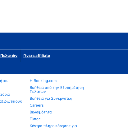
η Πελατών
Γίνετε affiliate
νήτου
Η Booking.com
Βοήθεια από την Εξυπηρέτηση
Πελατών
ατόρια
Βοήθεια για Συνεργάτες
αξιδιωτικούς
Careers
Βιωσιμότητα
Τύπος
Κέντρο πληροφόρησης για