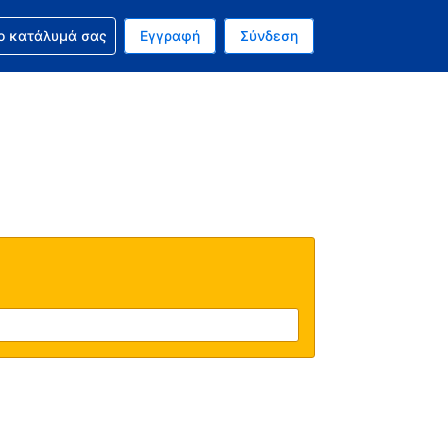
ν κράτησή σας
ο κατάλυμά σας
Εγγραφή
Σύνδεση
ινό σας νόμισμα είναι Ευρώ
 Η τωρινή σας γλώσσα είναι τα Ελληνικά