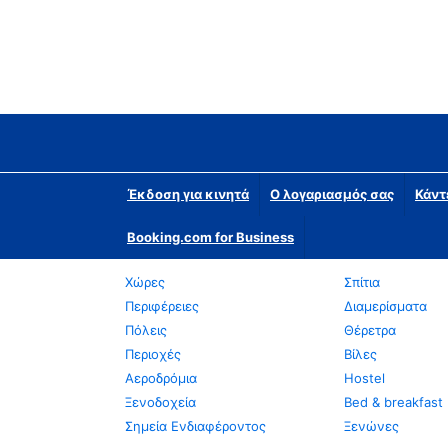
Έκδοση για κινητά
Ο λογαριασμός σας
Κάντ
Booking.com for Business
Χώρες
Σπίτια
Περιφέρειες
Διαμερίσματα
Πόλεις
Θέρετρα
Περιοχές
Βίλες
Αεροδρόμια
Hostel
Ξενοδοχεία
Bed & breakfast
Σημεία Ενδιαφέροντος
Ξενώνες