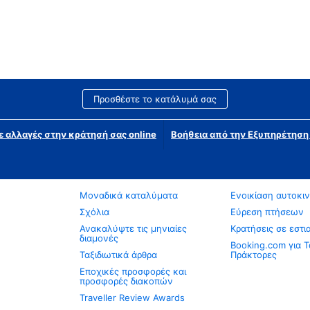
Προσθέστε το κατάλυμά σας
ε αλλαγές στην κράτησή σας online
Βοήθεια από την Εξυπηρέτησ
Μοναδικά καταλύματα
Ενοικίαση αυτοκι
Σχόλια
Εύρεση πτήσεων
Ανακαλύψτε τις μηνιαίες
Κρατήσεις σε εστι
διαμονές
Booking.com για Τ
Ταξιδιωτικά άρθρα
Πράκτορες
Εποχικές προσφορές και
προσφορές διακοπών
Traveller Review Awards