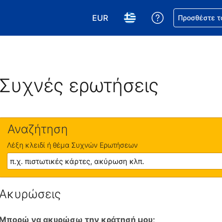
EUR
Βοήθεια για τη
Προσθέστε τ
Επιλέξτε το νόμισμά σας. Το τωρ
Επιλέξτε τη γλώσσα σας.
Συχνές ερωτήσεις
Αναζήτηση
Λέξη κλειδί ή θέμα Συχνών Ερωτήσεων
Ακυρώσεις
Μπορώ να ακυρώσω την κράτησή μου;