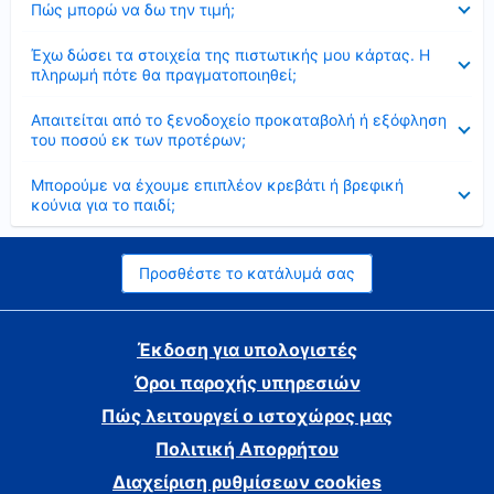
Πώς μπορώ να δω την τιμή;
Έκλεισε
Έχω δώσει τα στοιχεία της πιστωτικής μου κάρτας. Η
πληρωμή πότε θα πραγματοποιηθεί;
Έκλεισε
Απαιτείται από το ξενοδοχείο προκαταβολή ή εξόφληση
του ποσού εκ των προτέρων;
Έκλεισε
Μπορούμε να έχουμε επιπλέον κρεβάτι ή βρεφική
κούνια για το παιδί;
Προσθέστε το κατάλυμά σας
Έκδοση για υπολογιστές
Όροι παροχής υπηρεσιών
Πώς λειτουργεί ο ιστοχώρος μας
Πολιτική Απορρήτου
Διαχείριση ρυθμίσεων cookies