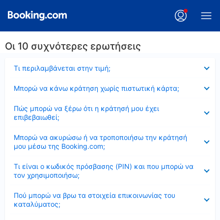
Οι 10 συχνότερες ερωτήσεις
Έκλεισε
Τι περιλαμβάνεται στην τιμή;
Έκλεισε
Μπορώ να κάνω κράτηση χωρίς πιστωτική κάρτα;
Έκλεισε
Πώς μπορώ να ξέρω ότι η κράτησή μου έχει
επιβεβαιωθεί;
Έκλεισε
Μπορώ να ακυρώσω ή να τροποποιήσω την κράτησή
μου μέσω της Booking.com;
Έκλεισε
Τι είναι ο κωδικός πρόσβασης (PIN) και που μπορώ να
τον χρησιμοποιήσω;
Έκλεισε
Πού μπορώ να βρω τα στοιχεία επικοινωνίας του
καταλύματος;
Έκλεισε