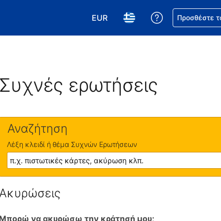
EUR
Βοήθεια για τη
Προσθέστε τ
Επιλέξτε το νόμισμά σας. Το τωρ
Επιλέξτε τη γλώσσα σας.
Συχνές ερωτήσεις
Αναζήτηση
Λέξη κλειδί ή θέμα Συχνών Ερωτήσεων
Ακυρώσεις
Μπορώ να ακυρώσω την κράτησή μου;