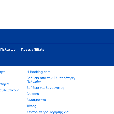
η Πελατών
Γίνετε affiliate
νήτου
Η Booking.com
Βοήθεια από την Εξυπηρέτηση
Πελατών
ατόρια
Βοήθεια για Συνεργάτες
αξιδιωτικούς
Careers
Βιωσιμότητα
Τύπος
Κέντρο πληροφόρησης για