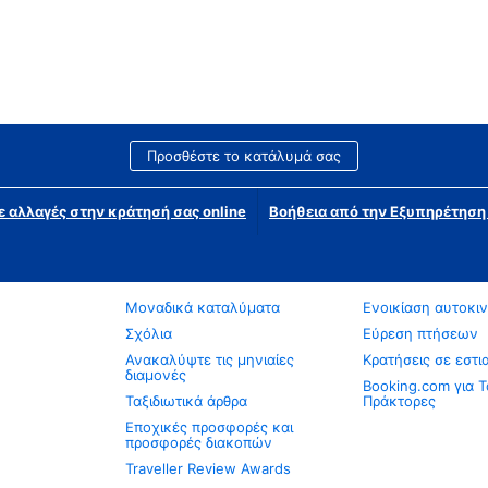
Προσθέστε το κατάλυμά σας
ε αλλαγές στην κράτησή σας online
Βοήθεια από την Εξυπηρέτησ
Μοναδικά καταλύματα
Ενοικίαση αυτοκι
Σχόλια
Εύρεση πτήσεων
Ανακαλύψτε τις μηνιαίες
Κρατήσεις σε εστι
διαμονές
Booking.com για Τ
Ταξιδιωτικά άρθρα
Πράκτορες
Εποχικές προσφορές και
προσφορές διακοπών
Traveller Review Awards