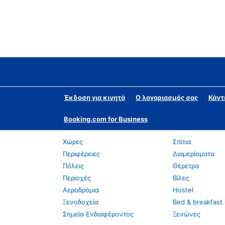
Έκδοση για κινητά
Ο λογαριασμός σας
Κάντ
Booking.com for Business
Χώρες
Σπίτια
Περιφέρειες
Διαμερίσματα
Πόλεις
Θέρετρα
Περιοχές
Βίλες
Αεροδρόμια
Hostel
Ξενοδοχεία
Bed & breakfast
Σημεία Ενδιαφέροντος
Ξενώνες