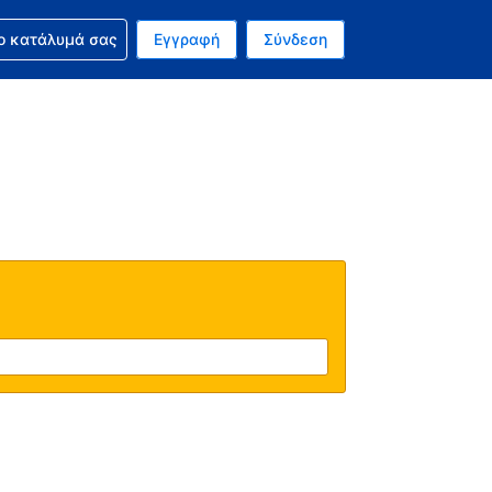
ν κράτησή σας
ο κατάλυμά σας
Εγγραφή
Σύνδεση
ινό σας νόμισμα είναι Ευρώ
 Η τωρινή σας γλώσσα είναι τα Ελληνικά