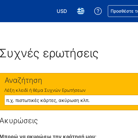
USD
Βοήθεια για τη
Προσθέστε τ
Επιλέξτε το νόμισμά σας. Το τωρι
Επιλέξτε τη γλώσσα σας.
Συχνές ερωτήσεις
Αναζήτηση
Λέξη κλειδί ή θέμα Συχνών Ερωτήσεων
Ακυρώσεις
Μπορώ να ακυρώσω την κράτησή μου;