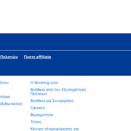
η Πελατών
Γίνετε affiliate
νήτου
Η Booking.com
Βοήθεια από την Εξυπηρέτηση
Πελατών
ατόρια
Βοήθεια για Συνεργάτες
αξιδιωτικούς
Careers
Βιωσιμότητα
Τύπος
Κέντρο πληροφόρησης για