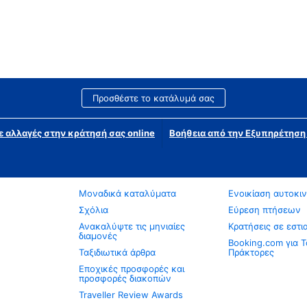
Προσθέστε το κατάλυμά σας
ε αλλαγές στην κράτησή σας online
Βοήθεια από την Εξυπηρέτησ
Μοναδικά καταλύματα
Ενοικίαση αυτοκι
Σχόλια
Εύρεση πτήσεων
Ανακαλύψτε τις μηνιαίες
Κρατήσεις σε εστι
διαμονές
Booking.com για Τ
Ταξιδιωτικά άρθρα
Πράκτορες
Εποχικές προσφορές και
προσφορές διακοπών
Traveller Review Awards