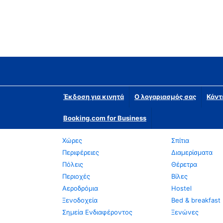
Έκδοση για κινητά
Ο λογαριασμός σας
Κάντ
Booking.com for Business
Χώρες
Σπίτια
Περιφέρειες
Διαμερίσματα
Πόλεις
Θέρετρα
Περιοχές
Βίλες
Αεροδρόμια
Hostel
Ξενοδοχεία
Bed & breakfast
Σημεία Ενδιαφέροντος
Ξενώνες