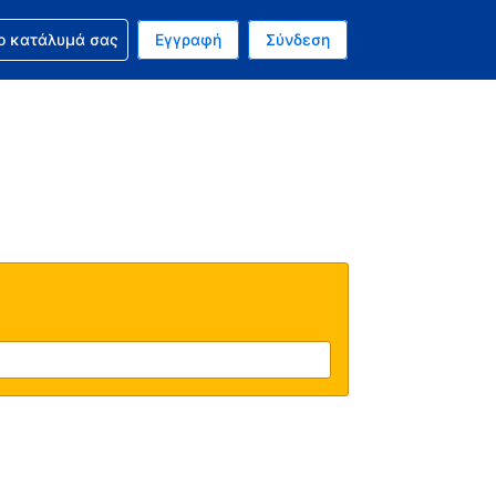
ν κράτησή σας
ο κατάλυμά σας
Εγγραφή
Σύνδεση
νό σας νόμισμα είναι Δολάριο Η.Π.Α.
 Η τωρινή σας γλώσσα είναι τα Ελληνικά