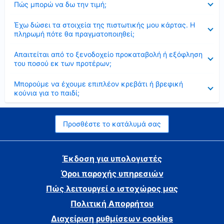
Πώς μπορώ να δω την τιμή;
Έκλεισε
Έχω δώσει τα στοιχεία της πιστωτικής μου κάρτας. Η
πληρωμή πότε θα πραγματοποιηθεί;
Έκλεισε
Απαιτείται από το ξενοδοχείο προκαταβολή ή εξόφληση
του ποσού εκ των προτέρων;
Έκλεισε
Μπορούμε να έχουμε επιπλέον κρεβάτι ή βρεφική
κούνια για το παιδί;
Προσθέστε το κατάλυμά σας
Έκδοση για υπολογιστές
Όροι παροχής υπηρεσιών
Πώς λειτουργεί ο ιστοχώρος μας
Πολιτική Απορρήτου
Διαχείριση ρυθμίσεων cookies