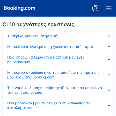
Οι 10 συχνότερες ερωτήσεις
Έκλεισε
Τι περιλαμβάνεται στην τιμή;
Έκλεισε
Μπορώ να κάνω κράτηση χωρίς πιστωτική κάρτα;
Έκλεισε
Πώς μπορώ να ξέρω ότι η κράτησή μου έχει
επιβεβαιωθεί;
Έκλεισε
Μπορώ να ακυρώσω ή να τροποποιήσω την κράτησή
μου μέσω της Booking.com;
Έκλεισε
Τι είναι ο κωδικός πρόσβασης (PIN) και που μπορώ να
τον χρησιμοποιήσω;
Έκλεισε
Πού μπορώ να βρω τα στοιχεία επικοινωνίας του
καταλύματος;
Έκλεισε