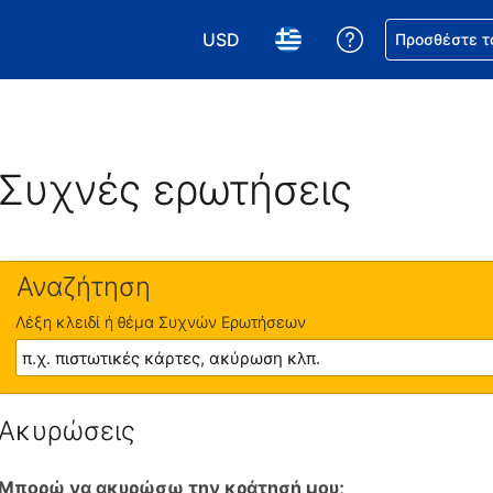
USD
Βοήθεια για τη
Προσθέστε τ
Επιλέξτε το νόμισμά σας. Το τωρι
Επιλέξτε τη γλώσσα σας.
Συχνές ερωτήσεις
Αναζήτηση
Λέξη κλειδί ή θέμα Συχνών Ερωτήσεων
Ακυρώσεις
Μπορώ να ακυρώσω την κράτησή μου;