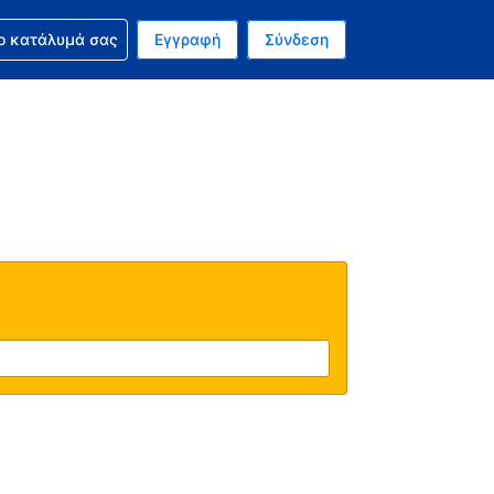
ν κράτησή σας
ο κατάλυμά σας
Εγγραφή
Σύνδεση
νό σας νόμισμα είναι Δολάριο Η.Π.Α.
 Η τωρινή σας γλώσσα είναι τα Ελληνικά