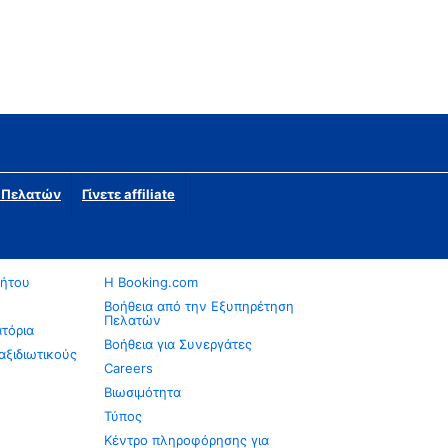
η Πελατών
Γίνετε affiliate
νήτου
Η Booking.com
Βοήθεια από την Εξυπηρέτηση
Πελατών
ατόρια
Βοήθεια για Συνεργάτες
αξιδιωτικούς
Careers
Βιωσιμότητα
Τύπος
Κέντρο πληροφόρησης για