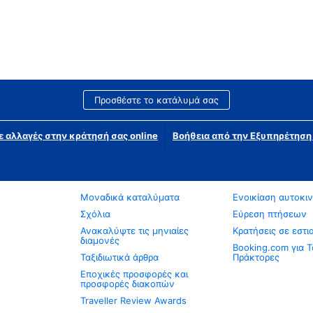
Προσθέστε το κατάλυμά σας
ε αλλαγές στην κράτησή σας online
Βοήθεια από την Εξυπηρέτησ
Μοναδικά καταλύματα
Ενοικίαση αυτοκι
Σχόλια
Εύρεση πτήσεων
Ανακαλύψτε τις μηνιαίες
Κρατήσεις σε εστι
διαμονές
Booking.com για Τ
Ταξιδιωτικά άρθρα
Πράκτορες
Εποχικές προσφορές και
προσφορές διακοπών
Traveller Review Awards