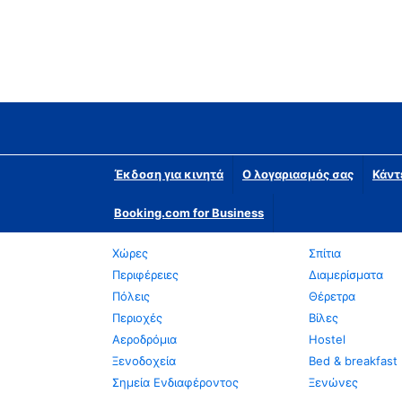
Έκδοση για κινητά
Ο λογαριασμός σας
Κάντ
Booking.com for Business
Χώρες
Σπίτια
Περιφέρειες
Διαμερίσματα
Πόλεις
Θέρετρα
Περιοχές
Βίλες
Αεροδρόμια
Hostel
Ξενοδοχεία
Bed & breakfast
Σημεία Ενδιαφέροντος
Ξενώνες