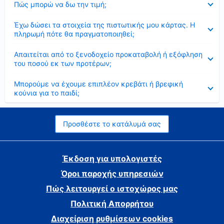
Πώς μπορώ να δω την τιμή;
Έκλεισε
Έχω δώσει τα στοιχεία της πιστωτικής μου κάρτας. Η
πληρωμή πότε θα πραγματοποιηθεί;
Έκλεισε
Απαιτείται από το ξενοδοχείο προκαταβολή ή εξόφληση
του ποσού εκ των προτέρων;
Έκλεισε
Μπορούμε να έχουμε επιπλέον κρεβάτι ή βρεφική
κούνια για το παιδί;
Προσθέστε το κατάλυμά σας
Έκδοση για υπολογιστές
Όροι παροχής υπηρεσιών
Πώς λειτουργεί ο ιστοχώρος μας
Πολιτική Απορρήτου
Διαχείριση ρυθμίσεων cookies