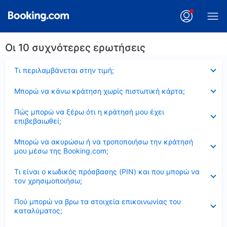
Οι 10 συχνότερες ερωτήσεις
Έκλεισε
Τι περιλαμβάνεται στην τιμή;
Έκλεισε
Μπορώ να κάνω κράτηση χωρίς πιστωτική κάρτα;
Έκλεισε
Πώς μπορώ να ξέρω ότι η κράτησή μου έχει
επιβεβαιωθεί;
Έκλεισε
Μπορώ να ακυρώσω ή να τροποποιήσω την κράτησή
μου μέσω της Booking.com;
Έκλεισε
Τι είναι ο κωδικός πρόσβασης (PIN) και που μπορώ να
τον χρησιμοποιήσω;
Έκλεισε
Πού μπορώ να βρω τα στοιχεία επικοινωνίας του
καταλύματος;
Έκλεισε