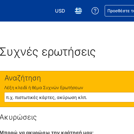
USD
Βοήθεια για τη
Προσθέστε τ
Επιλέξτε το νόμισμά σας. Το τωρι
Επιλέξτε τη γλώσσα σας.
Συχνές ερωτήσεις
Αναζήτηση
Λέξη κλειδί ή θέμα Συχνών Ερωτήσεων
Ακυρώσεις
Μπορώ να ακυρώσω την κράτησή μου;