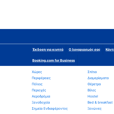
Έκδοση για κινητά
Ο λογαριασμός σας
Κάντ
Booking.com for Business
Χώρες
Σπίτια
Περιφέρειες
Διαμερίσματα
Πόλεις
Θέρετρα
Περιοχές
Βίλες
Αεροδρόμια
Hostel
Ξενοδοχεία
Bed & breakfast
Σημεία Ενδιαφέροντος
Ξενώνες