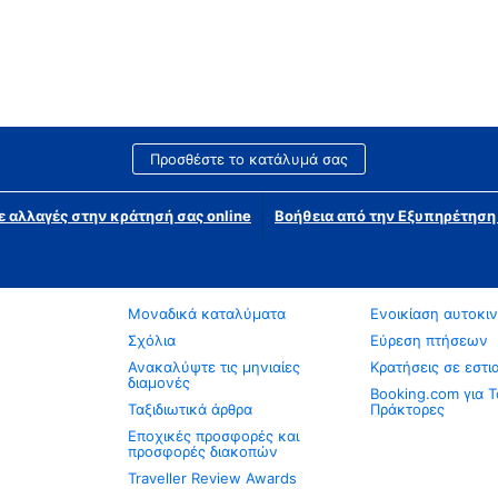
Προσθέστε το κατάλυμά σας
ε αλλαγές στην κράτησή σας online
Βοήθεια από την Εξυπηρέτησ
Μοναδικά καταλύματα
Ενοικίαση αυτοκι
Σχόλια
Εύρεση πτήσεων
Ανακαλύψτε τις μηνιαίες
Κρατήσεις σε εστι
διαμονές
Booking.com για Τ
Ταξιδιωτικά άρθρα
Πράκτορες
Εποχικές προσφορές και
προσφορές διακοπών
Traveller Review Awards