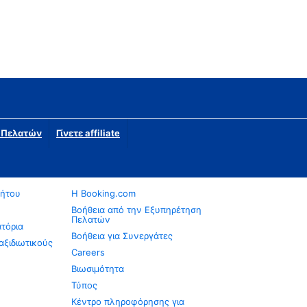
η Πελατών
Γίνετε affiliate
νήτου
Η Booking.com
Βοήθεια από την Εξυπηρέτηση
Πελατών
ατόρια
Βοήθεια για Συνεργάτες
αξιδιωτικούς
Careers
Βιωσιμότητα
Τύπος
Κέντρο πληροφόρησης για