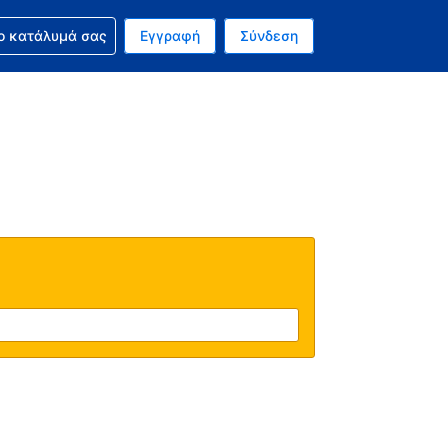
ν κράτησή σας
ο κατάλυμά σας
Εγγραφή
Σύνδεση
νό σας νόμισμα είναι Δολάριο Η.Π.Α.
 Η τωρινή σας γλώσσα είναι τα Ελληνικά