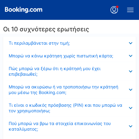
Οι 10 συχνότερες ερωτήσεις
Έκλεισε
Τι περιλαμβάνεται στην τιμή;
Έκλεισε
Μπορώ να κάνω κράτηση χωρίς πιστωτική κάρτα;
Έκλεισε
Πώς μπορώ να ξέρω ότι η κράτησή μου έχει
επιβεβαιωθεί;
Έκλεισε
Μπορώ να ακυρώσω ή να τροποποιήσω την κράτησή
μου μέσω της Booking.com;
Έκλεισε
Τι είναι ο κωδικός πρόσβασης (PIN) και που μπορώ να
τον χρησιμοποιήσω;
Έκλεισε
Πού μπορώ να βρω τα στοιχεία επικοινωνίας του
καταλύματος;
Έκλεισε