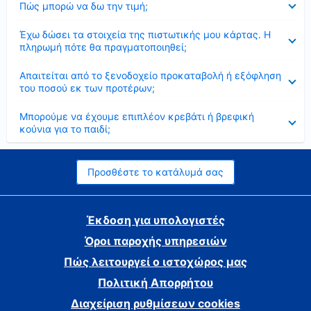
Πώς μπορώ να δω την τιμή;
Έκλεισε
Έχω δώσει τα στοιχεία της πιστωτικής μου κάρτας. Η
πληρωμή πότε θα πραγματοποιηθεί;
Έκλεισε
Απαιτείται από το ξενοδοχείο προκαταβολή ή εξόφληση
του ποσού εκ των προτέρων;
Έκλεισε
Μπορούμε να έχουμε επιπλέον κρεβάτι ή βρεφική
κούνια για το παιδί;
Προσθέστε το κατάλυμά σας
Έκδοση για υπολογιστές
Όροι παροχής υπηρεσιών
Πώς λειτουργεί ο ιστοχώρος μας
Πολιτική Απορρήτου
Διαχείριση ρυθμίσεων cookies