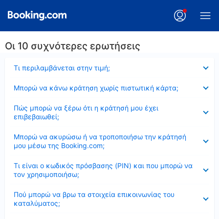
Οι 10 συχνότερες ερωτήσεις
Έκλεισε
Τι περιλαμβάνεται στην τιμή;
Έκλεισε
Μπορώ να κάνω κράτηση χωρίς πιστωτική κάρτα;
Έκλεισε
Πώς μπορώ να ξέρω ότι η κράτησή μου έχει
επιβεβαιωθεί;
Έκλεισε
Μπορώ να ακυρώσω ή να τροποποιήσω την κράτησή
μου μέσω της Booking.com;
Έκλεισε
Τι είναι ο κωδικός πρόσβασης (PIN) και που μπορώ να
τον χρησιμοποιήσω;
Έκλεισε
Πού μπορώ να βρω τα στοιχεία επικοινωνίας του
καταλύματος;
Έκλεισε