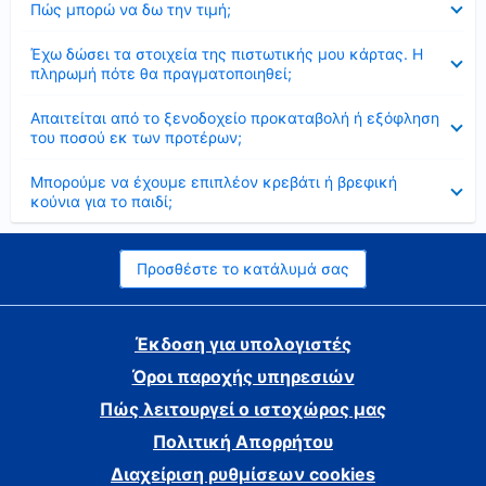
Πώς μπορώ να δω την τιμή;
Έκλεισε
Έχω δώσει τα στοιχεία της πιστωτικής μου κάρτας. Η
πληρωμή πότε θα πραγματοποιηθεί;
Έκλεισε
Απαιτείται από το ξενοδοχείο προκαταβολή ή εξόφληση
του ποσού εκ των προτέρων;
Έκλεισε
Μπορούμε να έχουμε επιπλέον κρεβάτι ή βρεφική
κούνια για το παιδί;
Προσθέστε το κατάλυμά σας
Έκδοση για υπολογιστές
Όροι παροχής υπηρεσιών
Πώς λειτουργεί ο ιστοχώρος μας
Πολιτική Απορρήτου
Διαχείριση ρυθμίσεων cookies