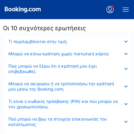
Οι 10 συχνότερες ερωτήσεις
Έκλεισε
Τι περιλαμβάνεται στην τιμή;
Έκλεισε
Μπορώ να κάνω κράτηση χωρίς πιστωτική κάρτα;
Έκλεισε
Πώς μπορώ να ξέρω ότι η κράτησή μου έχει
επιβεβαιωθεί;
Έκλεισε
Μπορώ να ακυρώσω ή να τροποποιήσω την κράτησή
μου μέσω της Booking.com;
Έκλεισε
Τι είναι ο κωδικός πρόσβασης (PIN) και που μπορώ να
τον χρησιμοποιήσω;
Έκλεισε
Πού μπορώ να βρω τα στοιχεία επικοινωνίας του
καταλύματος;
Έκλεισε