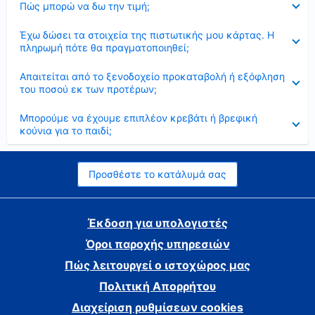
Πώς μπορώ να δω την τιμή;
Έκλεισε
Έχω δώσει τα στοιχεία της πιστωτικής μου κάρτας. Η
πληρωμή πότε θα πραγματοποιηθεί;
Έκλεισε
Απαιτείται από το ξενοδοχείο προκαταβολή ή εξόφληση
του ποσού εκ των προτέρων;
Έκλεισε
Μπορούμε να έχουμε επιπλέον κρεβάτι ή βρεφική
κούνια για το παιδί;
Προσθέστε το κατάλυμά σας
Έκδοση για υπολογιστές
Όροι παροχής υπηρεσιών
Πώς λειτουργεί ο ιστοχώρος μας
Πολιτική Απορρήτου
Διαχείριση ρυθμίσεων cookies