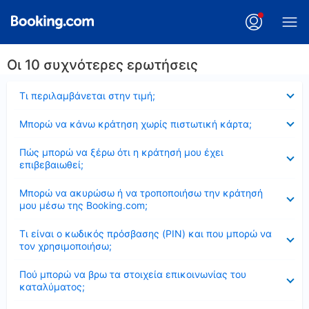
Οι 10 συχνότερες ερωτήσεις
Έκλεισε
Τι περιλαμβάνεται στην τιμή;
Έκλεισε
Μπορώ να κάνω κράτηση χωρίς πιστωτική κάρτα;
Έκλεισε
Πώς μπορώ να ξέρω ότι η κράτησή μου έχει
επιβεβαιωθεί;
Έκλεισε
Μπορώ να ακυρώσω ή να τροποποιήσω την κράτησή
μου μέσω της Booking.com;
Έκλεισε
Τι είναι ο κωδικός πρόσβασης (PIN) και που μπορώ να
τον χρησιμοποιήσω;
Έκλεισε
Πού μπορώ να βρω τα στοιχεία επικοινωνίας του
καταλύματος;
Έκλεισε