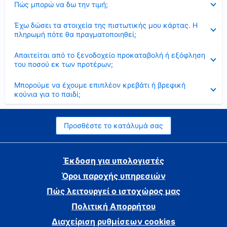
Πώς μπορώ να δω την τιμή;
Έκλεισε
Έχω δώσει τα στοιχεία της πιστωτικής μου κάρτας. Η
πληρωμή πότε θα πραγματοποιηθεί;
Έκλεισε
Απαιτείται από το ξενοδοχείο προκαταβολή ή εξόφληση
του ποσού εκ των προτέρων;
Έκλεισε
Μπορούμε να έχουμε επιπλέον κρεβάτι ή βρεφική
κούνια για το παιδί;
Προσθέστε το κατάλυμά σας
Έκδοση για υπολογιστές
Όροι παροχής υπηρεσιών
Πώς λειτουργεί ο ιστοχώρος μας
Πολιτική Απορρήτου
Διαχείριση ρυθμίσεων cookies