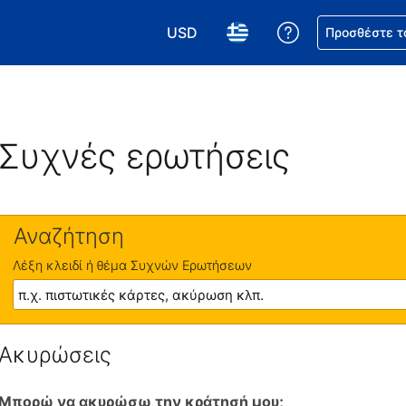
USD
Βοήθεια για τη
Προσθέστε τ
Επιλέξτε το νόμισμά σας. Το τωρι
Επιλέξτε τη γλώσσα σας.
Συχνές ερωτήσεις
Αναζήτηση
Λέξη κλειδί ή θέμα Συχνών Ερωτήσεων
Ακυρώσεις
Μπορώ να ακυρώσω την κράτησή μου;