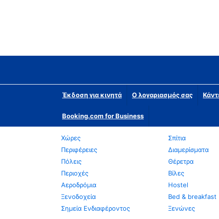
Έκδοση για κινητά
Ο λογαριασμός σας
Κάντ
Booking.com for Business
Χώρες
Σπίτια
Περιφέρειες
Διαμερίσματα
Πόλεις
Θέρετρα
Περιοχές
Βίλες
Αεροδρόμια
Hostel
Ξενοδοχεία
Bed & breakfast
Σημεία Ενδιαφέροντος
Ξενώνες