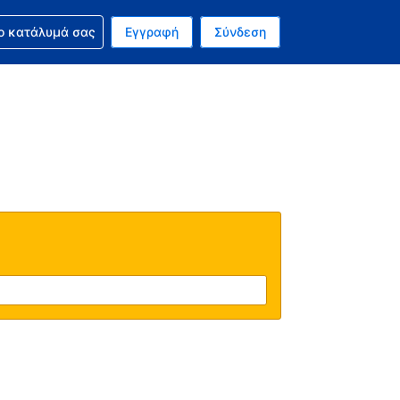
ν κράτησή σας
ο κατάλυμά σας
Εγγραφή
Σύνδεση
νό σας νόμισμα είναι Δολάριο Η.Π.Α.
 Η τωρινή σας γλώσσα είναι τα Ελληνικά