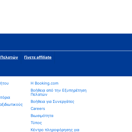
η Πελατών
Γίνετε affiliate
νήτου
Η Booking.com
Βοήθεια από την Εξυπηρέτηση
Πελατών
ατόρια
Βοήθεια για Συνεργάτες
αξιδιωτικούς
Careers
Βιωσιμότητα
Τύπος
Κέντρο πληροφόρησης για