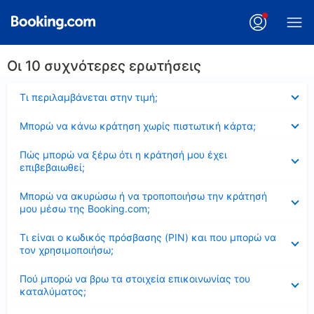
Οι 10 συχνότερες ερωτήσεις
Έκλεισε
Τι περιλαμβάνεται στην τιμή;
Έκλεισε
Μπορώ να κάνω κράτηση χωρίς πιστωτική κάρτα;
Έκλεισε
Πώς μπορώ να ξέρω ότι η κράτησή μου έχει
επιβεβαιωθεί;
Έκλεισε
Μπορώ να ακυρώσω ή να τροποποιήσω την κράτησή
μου μέσω της Booking.com;
Έκλεισε
Τι είναι ο κωδικός πρόσβασης (PIN) και που μπορώ να
τον χρησιμοποιήσω;
Έκλεισε
Πού μπορώ να βρω τα στοιχεία επικοινωνίας του
καταλύματος;
Έκλεισε