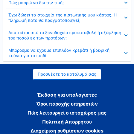
Πώς μπορώ να δω την τιμή;
Έκλεισε
Έχω δώσει τα στοιχεία της πιστωτικής μου κάρτας. Η
πληρωμή πότε θα πραγματοποιηθεί;
Έκλεισε
Απαιτείται από το ξενοδοχείο προκαταβολή ή εξόφληση
του ποσού εκ των προτέρων;
Έκλεισε
Μπορούμε να έχουμε επιπλέον κρεβάτι ή βρεφική
κούνια για το παιδί;
Προσθέστε το κατάλυμά σας
Έκδοση για υπολογιστές
Όροι παροχής υπηρεσιών
Πώς λειτουργεί ο ιστοχώρος μας
Πολιτική Απορρήτου
Διαχείριση ρυθμίσεων cookies