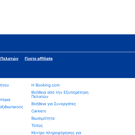
η Πελατών
Γίνετε affiliate
νήτου
Η Booking.com
Βοήθεια από την Εξυπηρέτηση
Πελατών
ατόρια
Βοήθεια για Συνεργάτες
αξιδιωτικούς
Careers
Βιωσιμότητα
Τύπος
Κέντρο πληροφόρησης για