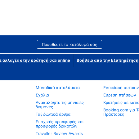
Προσθέστε το κατάλυμά σας
ε αλλαγές στην κράτησή σας online
Βοήθεια από την Εξυπηρέτησ
Μοναδικά καταλύματα
Ενοικίαση αυτοκι
Σχόλια
Εύρεση πτήσεων
Ανακαλύψτε τις μηνιαίες
Κρατήσεις σε εστι
διαμονές
Booking.com για Τ
Ταξιδιωτικά άρθρα
Πράκτορες
Εποχικές προσφορές και
προσφορές διακοπών
Traveller Review Awards