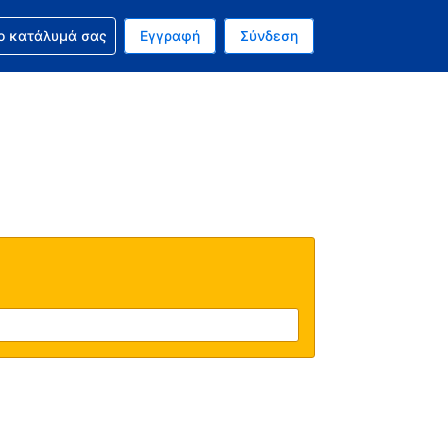
ν κράτησή σας
ο κατάλυμά σας
Εγγραφή
Σύνδεση
ινό σας νόμισμα είναι Ευρώ
 Η τωρινή σας γλώσσα είναι τα Ελληνικά