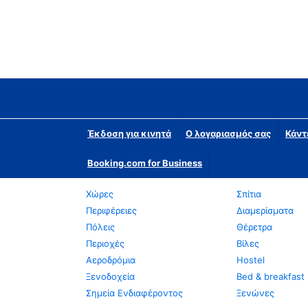
Έκδοση για κινητά
Ο λογαριασμός σας
Κάντ
Booking.com for Business
Χώρες
Σπίτια
Περιφέρειες
Διαμερίσματα
Πόλεις
Θέρετρα
Περιοχές
Βίλες
Αεροδρόμια
Hostel
Ξενοδοχεία
Bed & breakfast
Σημεία Ενδιαφέροντος
Ξενώνες