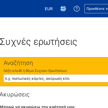
EUR
Βοήθεια για τη
Προσθέστε τ
Επιλέξτε το νόμισμά σας. Το τωρ
Επιλέξτε τη γλώσσα σας.
Συχνές ερωτήσεις
Αναζήτηση
Λέξη κλειδί ή θέμα Συχνών Ερωτήσεων
Ακυρώσεις
Μπορώ να ακυρώσω την κράτησή μου;