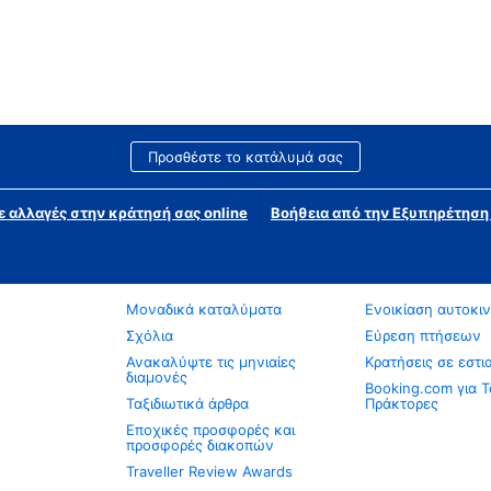
Προσθέστε το κατάλυμά σας
ε αλλαγές στην κράτησή σας online
Βοήθεια από την Εξυπηρέτησ
Μοναδικά καταλύματα
Ενοικίαση αυτοκι
Σχόλια
Εύρεση πτήσεων
Ανακαλύψτε τις μηνιαίες
Κρατήσεις σε εστι
διαμονές
Booking.com για Τ
Ταξιδιωτικά άρθρα
Πράκτορες
Εποχικές προσφορές και
προσφορές διακοπών
Traveller Review Awards