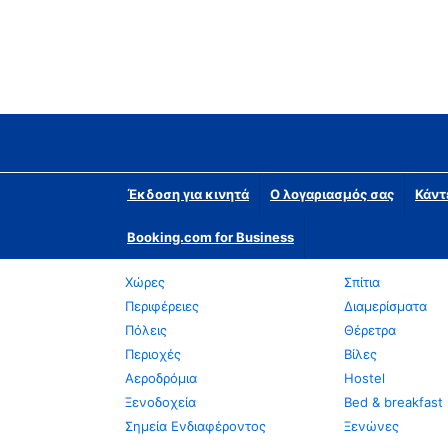
Έκδοση για κινητά
Ο λογαριασμός σας
Κάντ
Booking.com for Business
Χώρες
Σπίτια
Περιφέρειες
Διαμερίσματα
Πόλεις
Θέρετρα
Περιοχές
Βίλες
Αεροδρόμια
Hostel
Ξενοδοχεία
Bed & breakfast
Σημεία Ενδιαφέροντος
Ξενώνες