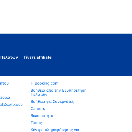
η Πελατών
Γίνετε affiliate
νήτου
Η Booking.com
Βοήθεια από την Εξυπηρέτηση
Πελατών
ατόρια
Βοήθεια για Συνεργάτες
αξιδιωτικούς
Careers
Βιωσιμότητα
Τύπος
Κέντρο πληροφόρησης για