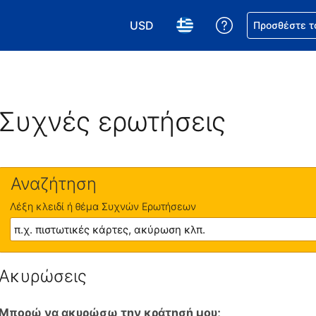
USD
Βοήθεια για τη
Προσθέστε τ
Επιλέξτε το νόμισμά σας. Το τωρι
Επιλέξτε τη γλώσσα σας.
Συχνές ερωτήσεις
Αναζήτηση
Λέξη κλειδί ή θέμα Συχνών Ερωτήσεων
Ακυρώσεις
Μπορώ να ακυρώσω την κράτησή μου;