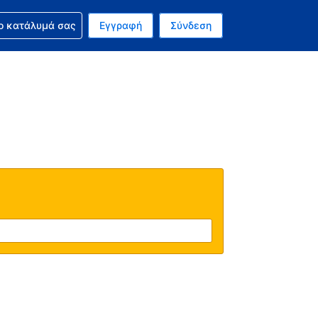
ν κράτησή σας
ο κατάλυμά σας
Εγγραφή
Σύνδεση
νό σας νόμισμα είναι Δολάριο Η.Π.Α.
 Η τωρινή σας γλώσσα είναι τα Ελληνικά