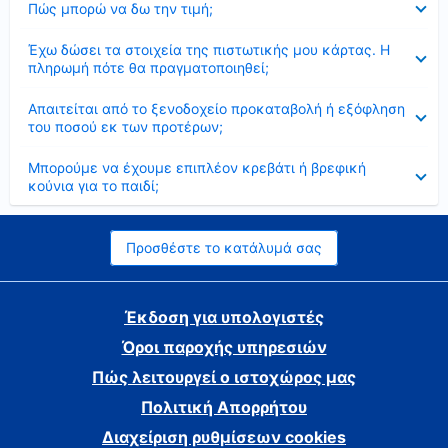
Πώς μπορώ να δω την τιμή;
Έκλεισε
Έχω δώσει τα στοιχεία της πιστωτικής μου κάρτας. Η
πληρωμή πότε θα πραγματοποιηθεί;
Έκλεισε
Απαιτείται από το ξενοδοχείο προκαταβολή ή εξόφληση
του ποσού εκ των προτέρων;
Έκλεισε
Μπορούμε να έχουμε επιπλέον κρεβάτι ή βρεφική
κούνια για το παιδί;
Προσθέστε το κατάλυμά σας
Έκδοση για υπολογιστές
Όροι παροχής υπηρεσιών
Πώς λειτουργεί ο ιστοχώρος μας
Πολιτική Απορρήτου
Διαχείριση ρυθμίσεων cookies