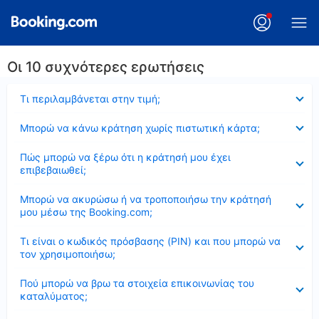
Οι 10 συχνότερες ερωτήσεις
Έκλεισε
Τι περιλαμβάνεται στην τιμή;
Έκλεισε
Μπορώ να κάνω κράτηση χωρίς πιστωτική κάρτα;
Έκλεισε
Πώς μπορώ να ξέρω ότι η κράτησή μου έχει
επιβεβαιωθεί;
Έκλεισε
Μπορώ να ακυρώσω ή να τροποποιήσω την κράτησή
μου μέσω της Booking.com;
Έκλεισε
Τι είναι ο κωδικός πρόσβασης (PIN) και που μπορώ να
τον χρησιμοποιήσω;
Έκλεισε
Πού μπορώ να βρω τα στοιχεία επικοινωνίας του
καταλύματος;
Έκλεισε