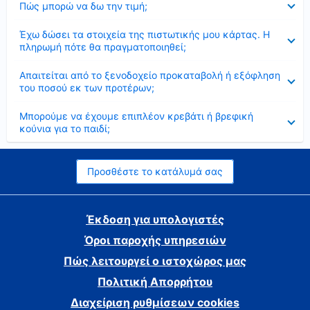
Πώς μπορώ να δω την τιμή;
Έκλεισε
Έχω δώσει τα στοιχεία της πιστωτικής μου κάρτας. Η
πληρωμή πότε θα πραγματοποιηθεί;
Έκλεισε
Απαιτείται από το ξενοδοχείο προκαταβολή ή εξόφληση
του ποσού εκ των προτέρων;
Έκλεισε
Μπορούμε να έχουμε επιπλέον κρεβάτι ή βρεφική
κούνια για το παιδί;
Προσθέστε το κατάλυμά σας
Έκδοση για υπολογιστές
Όροι παροχής υπηρεσιών
Πώς λειτουργεί ο ιστοχώρος μας
Πολιτική Απορρήτου
Διαχείριση ρυθμίσεων cookies