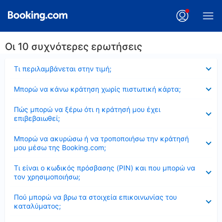
Οι 10 συχνότερες ερωτήσεις
Έκλεισε
Τι περιλαμβάνεται στην τιμή;
Έκλεισε
Μπορώ να κάνω κράτηση χωρίς πιστωτική κάρτα;
Έκλεισε
Πώς μπορώ να ξέρω ότι η κράτησή μου έχει
επιβεβαιωθεί;
Έκλεισε
Μπορώ να ακυρώσω ή να τροποποιήσω την κράτησή
μου μέσω της Booking.com;
Έκλεισε
Τι είναι ο κωδικός πρόσβασης (PIN) και που μπορώ να
τον χρησιμοποιήσω;
Έκλεισε
Πού μπορώ να βρω τα στοιχεία επικοινωνίας του
καταλύματος;
Έκλεισε