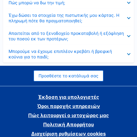
Πώς μπορώ να δω την τιμή;
Έκλεισε
Έχω δώσει τα στοιχεία της πιστωτικής μου κάρτας. Η
πληρωμή πότε θα πραγματοποιηθεί;
Έκλεισε
Απαιτείται από το ξενοδοχείο προκαταβολή ή εξόφληση
του ποσού εκ των προτέρων;
Έκλεισε
Μπορούμε να έχουμε επιπλέον κρεβάτι ή βρεφική
κούνια για το παιδί;
Προσθέστε το κατάλυμά σας
Έκδοση για υπολογιστές
Όροι παροχής υπηρεσιών
Πώς λειτουργεί ο ιστοχώρος μας
Πολιτική Απορρήτου
Διαχείριση ρυθμίσεων cookies