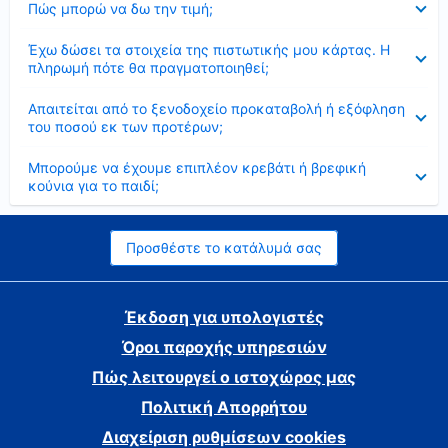
Πώς μπορώ να δω την τιμή;
Έκλεισε
Έχω δώσει τα στοιχεία της πιστωτικής μου κάρτας. Η
πληρωμή πότε θα πραγματοποιηθεί;
Έκλεισε
Απαιτείται από το ξενοδοχείο προκαταβολή ή εξόφληση
του ποσού εκ των προτέρων;
Έκλεισε
Μπορούμε να έχουμε επιπλέον κρεβάτι ή βρεφική
κούνια για το παιδί;
Προσθέστε το κατάλυμά σας
Έκδοση για υπολογιστές
Όροι παροχής υπηρεσιών
Πώς λειτουργεί ο ιστοχώρος μας
Πολιτική Απορρήτου
Διαχείριση ρυθμίσεων cookies