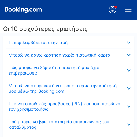
Οι 10 συχνότερες ερωτήσεις
Έκλεισε
Τι περιλαμβάνεται στην τιμή;
Έκλεισε
Μπορώ να κάνω κράτηση χωρίς πιστωτική κάρτα;
Έκλεισε
Πώς μπορώ να ξέρω ότι η κράτησή μου έχει
επιβεβαιωθεί;
Έκλεισε
Μπορώ να ακυρώσω ή να τροποποιήσω την κράτησή
μου μέσω της Booking.com;
Έκλεισε
Τι είναι ο κωδικός πρόσβασης (PIN) και που μπορώ να
τον χρησιμοποιήσω;
Έκλεισε
Πού μπορώ να βρω τα στοιχεία επικοινωνίας του
καταλύματος;
Έκλεισε