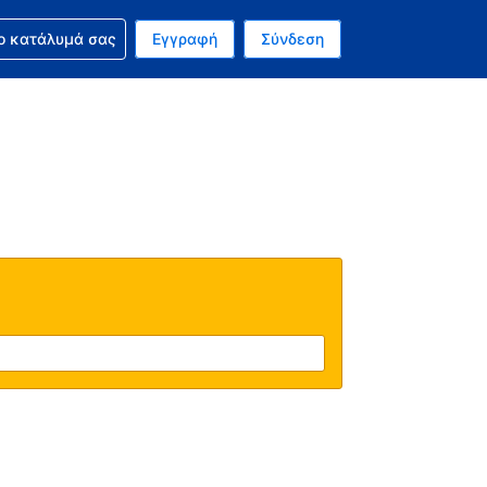
ν κράτησή σας
ο κατάλυμά σας
Εγγραφή
Σύνδεση
νό σας νόμισμα είναι Δολάριο Η.Π.Α.
 Η τωρινή σας γλώσσα είναι τα Ελληνικά