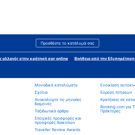
Προσθέστε το κατάλυμά σας
ε αλλαγές στην κράτησή σας online
Βοήθεια από την Εξυπηρέτησ
Μοναδικά καταλύματα
Ενοικίαση αυτοκι
Σχόλια
Εύρεση πτήσεων
Ανακαλύψτε τις μηνιαίες
Κρατήσεις σε εστι
διαμονές
Booking.com για Τ
Ταξιδιωτικά άρθρα
Πράκτορες
Εποχικές προσφορές και
προσφορές διακοπών
Traveller Review Awards