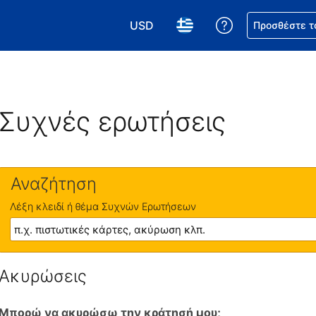
USD
Βοήθεια για τη
Προσθέστε τ
Επιλέξτε το νόμισμά σας. Το τωρι
Επιλέξτε τη γλώσσα σας.
Συχνές ερωτήσεις
Αναζήτηση
Λέξη κλειδί ή θέμα Συχνών Ερωτήσεων
Ακυρώσεις
Μπορώ να ακυρώσω την κράτησή μου;