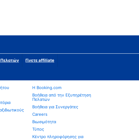
η Πελατών
Γίνετε affiliate
νήτου
Η Booking.com
Βοήθεια από την Εξυπηρέτηση
Πελατών
ατόρια
Βοήθεια για Συνεργάτες
αξιδιωτικούς
Careers
Βιωσιμότητα
Τύπος
Κέντρο πληροφόρησης για