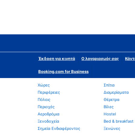
Έκδοση για κινητά
Ο λογαριασμός σας
Κάντ
Booking.com for Business
Χώρες
Σπίτια
Περιφέρειες
Διαμερίσματα
Πόλεις
Θέρετρα
Περιοχές
Βίλες
Αεροδρόμια
Hostel
Ξενοδοχεία
Bed & breakfast
Σημεία Ενδιαφέροντος
Ξενώνες