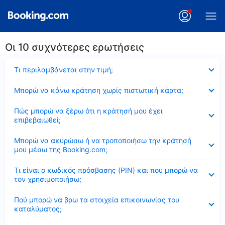
Οι 10 συχνότερες ερωτήσεις
Έκλεισε
Τι περιλαμβάνεται στην τιμή;
Έκλεισε
Μπορώ να κάνω κράτηση χωρίς πιστωτική κάρτα;
Έκλεισε
Πώς μπορώ να ξέρω ότι η κράτησή μου έχει
επιβεβαιωθεί;
Έκλεισε
Μπορώ να ακυρώσω ή να τροποποιήσω την κράτησή
μου μέσω της Booking.com;
Έκλεισε
Τι είναι ο κωδικός πρόσβασης (PIN) και που μπορώ να
τον χρησιμοποιήσω;
Έκλεισε
Πού μπορώ να βρω τα στοιχεία επικοινωνίας του
καταλύματος;
Έκλεισε