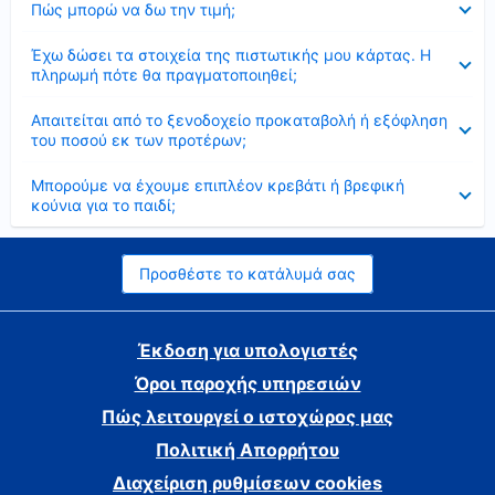
Πώς μπορώ να δω την τιμή;
Έκλεισε
Έχω δώσει τα στοιχεία της πιστωτικής μου κάρτας. Η
πληρωμή πότε θα πραγματοποιηθεί;
Έκλεισε
Απαιτείται από το ξενοδοχείο προκαταβολή ή εξόφληση
του ποσού εκ των προτέρων;
Έκλεισε
Μπορούμε να έχουμε επιπλέον κρεβάτι ή βρεφική
κούνια για το παιδί;
Προσθέστε το κατάλυμά σας
Έκδοση για υπολογιστές
Όροι παροχής υπηρεσιών
Πώς λειτουργεί ο ιστοχώρος μας
Πολιτική Απορρήτου
Διαχείριση ρυθμίσεων cookies