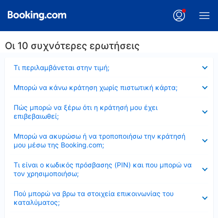
Οι 10 συχνότερες ερωτήσεις
Έκλεισε
Τι περιλαμβάνεται στην τιμή;
Έκλεισε
Μπορώ να κάνω κράτηση χωρίς πιστωτική κάρτα;
Έκλεισε
Πώς μπορώ να ξέρω ότι η κράτησή μου έχει
επιβεβαιωθεί;
Έκλεισε
Μπορώ να ακυρώσω ή να τροποποιήσω την κράτησή
μου μέσω της Booking.com;
Έκλεισε
Τι είναι ο κωδικός πρόσβασης (PIN) και που μπορώ να
τον χρησιμοποιήσω;
Έκλεισε
Πού μπορώ να βρω τα στοιχεία επικοινωνίας του
καταλύματος;
Έκλεισε