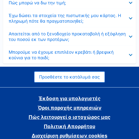
Πώς μπορώ να δω την τιμή;
Έκλεισε
Έχω δώσει τα στοιχεία της πιστωτικής μου κάρτας. Η
πληρωμή πότε θα πραγματοποιηθεί;
Έκλεισε
Απαιτείται από το ξενοδοχείο προκαταβολή ή εξόφληση
του ποσού εκ των προτέρων;
Έκλεισε
Μπορούμε να έχουμε επιπλέον κρεβάτι ή βρεφική
κούνια για το παιδί;
Προσθέστε το κατάλυμά σας
Έκδοση για υπολογιστές
Όροι παροχής υπηρεσιών
Πώς λειτουργεί ο ιστοχώρος μας
Πολιτική Απορρήτου
Διαχείριση ρυθμίσεων cookies