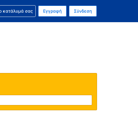
ν κράτησή σας
ο κατάλυμά σας
Εγγραφή
Σύνδεση
νό σας νόμισμα είναι Δολάριο Η.Π.Α.
 Η τωρινή σας γλώσσα είναι τα Ελληνικά