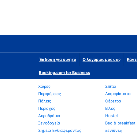
Έκδοση για κινητά
Ο λογαριασμός σας
Κάντ
Booking.com for Business
Χώρες
Σπίτια
Περιφέρειες
Διαμερίσματα
Πόλεις
Θέρετρα
Περιοχές
Βίλες
Αεροδρόμια
Hostel
Ξενοδοχεία
Bed & breakfast
Σημεία Ενδιαφέροντος
Ξενώνες