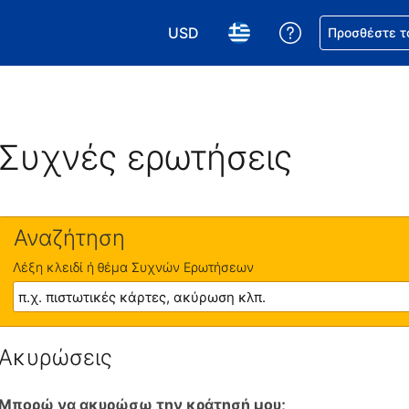
USD
Βοήθεια για τη
Προσθέστε τ
Επιλέξτε το νόμισμά σας. Το τωρι
Επιλέξτε τη γλώσσα σας.
Συχνές ερωτήσεις
Αναζήτηση
Λέξη κλειδί ή θέμα Συχνών Ερωτήσεων
Ακυρώσεις
Μπορώ να ακυρώσω την κράτησή μου;