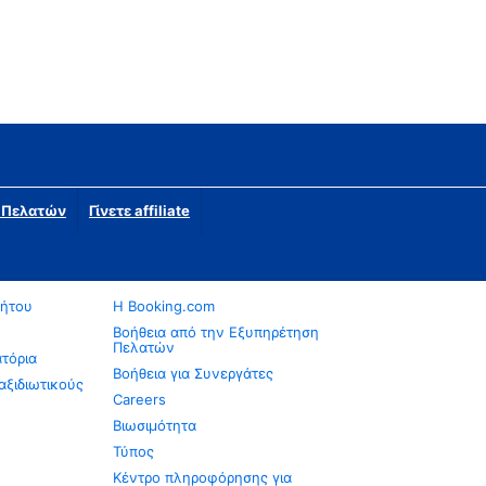
η Πελατών
Γίνετε affiliate
νήτου
Η Booking.com
Βοήθεια από την Εξυπηρέτηση
Πελατών
ατόρια
Βοήθεια για Συνεργάτες
αξιδιωτικούς
Careers
Βιωσιμότητα
Τύπος
Κέντρο πληροφόρησης για