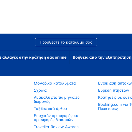
Προσθέστε το κατάλυμά σας
ε αλλαγές στην κράτησή σας online
Βοήθεια από την Εξυπηρέτησ
Μοναδικά καταλύματα
Ενοικίαση αυτοκι
Σχόλια
Εύρεση πτήσεων
Ανακαλύψτε τις μηνιαίες
Κρατήσεις σε εστι
διαμονές
Booking.com για Τ
Ταξιδιωτικά άρθρα
Πράκτορες
Εποχικές προσφορές και
προσφορές διακοπών
Traveller Review Awards