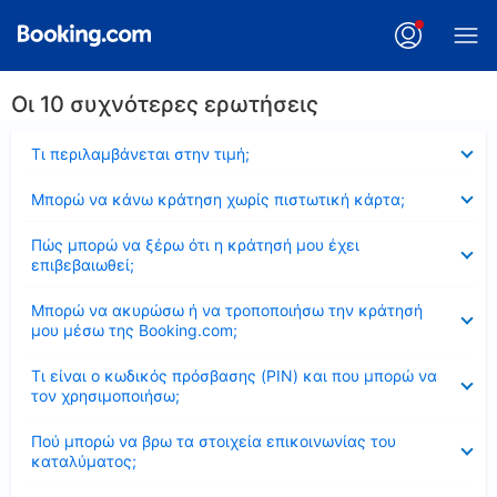
Οι 10 συχνότερες ερωτήσεις
Έκλεισε
Τι περιλαμβάνεται στην τιμή;
Έκλεισε
Μπορώ να κάνω κράτηση χωρίς πιστωτική κάρτα;
Έκλεισε
Πώς μπορώ να ξέρω ότι η κράτησή μου έχει
επιβεβαιωθεί;
Έκλεισε
Μπορώ να ακυρώσω ή να τροποποιήσω την κράτησή
μου μέσω της Booking.com;
Έκλεισε
Τι είναι ο κωδικός πρόσβασης (PIN) και που μπορώ να
τον χρησιμοποιήσω;
Έκλεισε
Πού μπορώ να βρω τα στοιχεία επικοινωνίας του
καταλύματος;
Έκλεισε