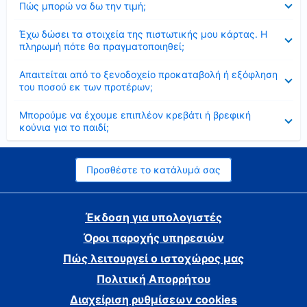
Πώς μπορώ να δω την τιμή;
Έκλεισε
Έχω δώσει τα στοιχεία της πιστωτικής μου κάρτας. Η
πληρωμή πότε θα πραγματοποιηθεί;
Έκλεισε
Απαιτείται από το ξενοδοχείο προκαταβολή ή εξόφληση
του ποσού εκ των προτέρων;
Έκλεισε
Μπορούμε να έχουμε επιπλέον κρεβάτι ή βρεφική
κούνια για το παιδί;
Προσθέστε το κατάλυμά σας
Έκδοση για υπολογιστές
Όροι παροχής υπηρεσιών
Πώς λειτουργεί ο ιστοχώρος μας
Πολιτική Απορρήτου
Διαχείριση ρυθμίσεων cookies