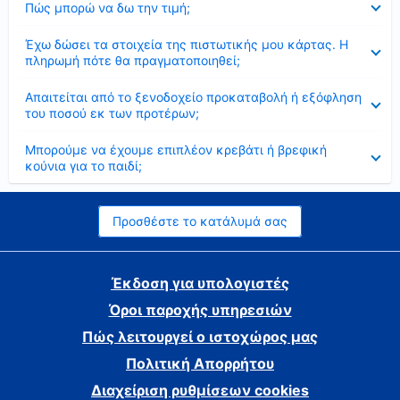
Πώς μπορώ να δω την τιμή;
Έκλεισε
Έχω δώσει τα στοιχεία της πιστωτικής μου κάρτας. Η
πληρωμή πότε θα πραγματοποιηθεί;
Έκλεισε
Απαιτείται από το ξενοδοχείο προκαταβολή ή εξόφληση
του ποσού εκ των προτέρων;
Έκλεισε
Μπορούμε να έχουμε επιπλέον κρεβάτι ή βρεφική
κούνια για το παιδί;
Προσθέστε το κατάλυμά σας
Έκδοση για υπολογιστές
Όροι παροχής υπηρεσιών
Πώς λειτουργεί ο ιστοχώρος μας
Πολιτική Απορρήτου
Διαχείριση ρυθμίσεων cookies