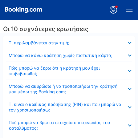
Οι 10 συχνότερες ερωτήσεις
Έκλεισε
Τι περιλαμβάνεται στην τιμή;
Έκλεισε
Μπορώ να κάνω κράτηση χωρίς πιστωτική κάρτα;
Έκλεισε
Πώς μπορώ να ξέρω ότι η κράτησή μου έχει
επιβεβαιωθεί;
Έκλεισε
Μπορώ να ακυρώσω ή να τροποποιήσω την κράτησή
μου μέσω της Booking.com;
Έκλεισε
Τι είναι ο κωδικός πρόσβασης (PIN) και που μπορώ να
τον χρησιμοποιήσω;
Έκλεισε
Πού μπορώ να βρω τα στοιχεία επικοινωνίας του
καταλύματος;
Έκλεισε