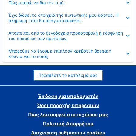
Πώς μπορώ να δω την τιμή;
Έκλεισε
Έχω δώσει τα στοιχεία της πιστωτικής μου κάρτας. Η
πληρωμή πότε θα πραγματοποιηθεί;
Έκλεισε
Απαιτείται από το ξενοδοχείο προκαταβολή ή εξόφληση
του ποσού εκ των προτέρων;
Έκλεισε
Μπορούμε να έχουμε επιπλέον κρεβάτι ή βρεφική
κούνια για το παιδί;
Προσθέστε το κατάλυμά σας
Έκδοση για υπολογιστές
Όροι παροχής υπηρεσιών
Πώς λειτουργεί ο ιστοχώρος μας
Πολιτική Απορρήτου
Διαχείριση ρυθμίσεων cookies