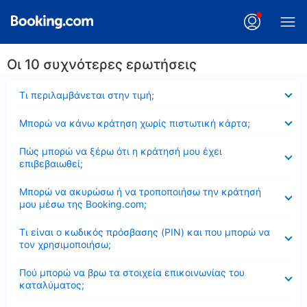
Οι 10 συχνότερες ερωτήσεις
Έκλεισε
Τι περιλαμβάνεται στην τιμή;
Έκλεισε
Μπορώ να κάνω κράτηση χωρίς πιστωτική κάρτα;
Έκλεισε
Πώς μπορώ να ξέρω ότι η κράτησή μου έχει
επιβεβαιωθεί;
Έκλεισε
Μπορώ να ακυρώσω ή να τροποποιήσω την κράτησή
μου μέσω της Booking.com;
Έκλεισε
Τι είναι ο κωδικός πρόσβασης (PIN) και που μπορώ να
τον χρησιμοποιήσω;
Έκλεισε
Πού μπορώ να βρω τα στοιχεία επικοινωνίας του
καταλύματος;
Έκλεισε