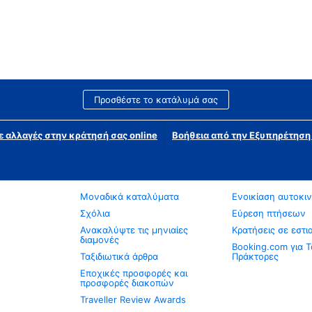
Προσθέστε το κατάλυμά σας
ε αλλαγές στην κράτησή σας online
Βοήθεια από την Εξυπηρέτησ
Μοναδικά καταλύματα
Ενοικίαση αυτοκι
Σχόλια
Εύρεση πτήσεων
Ανακαλύψτε τις μηνιαίες
Κρατήσεις σε εστι
διαμονές
Booking.com για Τ
Ταξιδιωτικά άρθρα
Πράκτορες
Εποχικές προσφορές και
προσφορές διακοπών
Traveller Review Awards