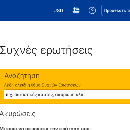
USD
Βοήθεια για τη
Προσθέστε τ
Επιλέξτε το νόμισμά σας. Το τωρι
Επιλέξτε τη γλώσσα σας.
Συχνές ερωτήσεις
Αναζήτηση
Λέξη κλειδί ή θέμα Συχνών Ερωτήσεων
Ακυρώσεις
Μπορώ να ακυρώσω την κράτησή μου;