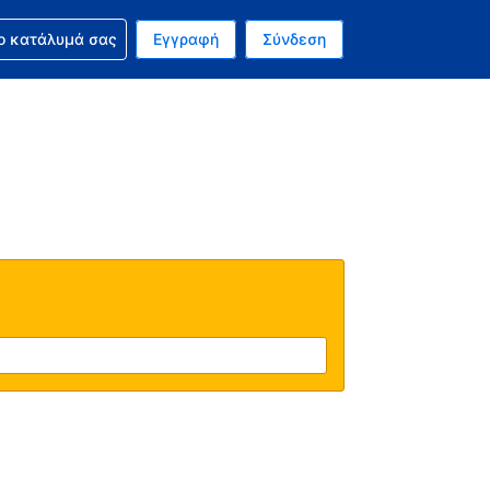
ν κράτησή σας
ο κατάλυμά σας
Εγγραφή
Σύνδεση
νό σας νόμισμα είναι Δολάριο Η.Π.Α.
 Η τωρινή σας γλώσσα είναι τα Ελληνικά