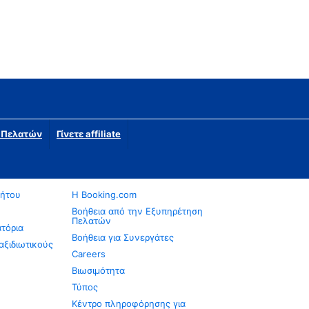
η Πελατών
Γίνετε affiliate
νήτου
Η Booking.com
Βοήθεια από την Εξυπηρέτηση
Πελατών
ατόρια
Βοήθεια για Συνεργάτες
αξιδιωτικούς
Careers
Βιωσιμότητα
Τύπος
Κέντρο πληροφόρησης για