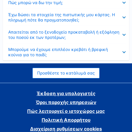
Πώς μπορώ να δω την τιμή;
Έκλεισε
Έχω δώσει τα στοιχεία της πιστωτικής μου κάρτας. Η
πληρωμή πότε θα πραγματοποιηθεί;
Έκλεισε
Απαιτείται από το ξενοδοχείο προκαταβολή ή εξόφληση
του ποσού εκ των προτέρων;
Έκλεισε
Μπορούμε να έχουμε επιπλέον κρεβάτι ή βρεφική
κούνια για το παιδί;
Προσθέστε το κατάλυμά σας
Έκδοση για υπολογιστές
Όροι παροχής υπηρεσιών
Πώς λειτουργεί ο ιστοχώρος μας
Πολιτική Απορρήτου
Διαχείριση ρυθμίσεων cookies