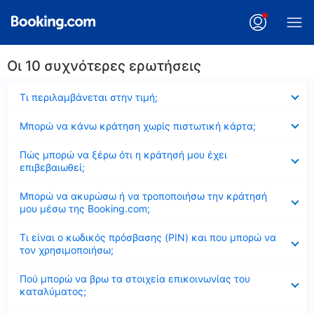
Οι 10 συχνότερες ερωτήσεις
Έκλεισε
Τι περιλαμβάνεται στην τιμή;
Έκλεισε
Μπορώ να κάνω κράτηση χωρίς πιστωτική κάρτα;
Έκλεισε
Πώς μπορώ να ξέρω ότι η κράτησή μου έχει
επιβεβαιωθεί;
Έκλεισε
Μπορώ να ακυρώσω ή να τροποποιήσω την κράτησή
μου μέσω της Booking.com;
Έκλεισε
Τι είναι ο κωδικός πρόσβασης (PIN) και που μπορώ να
τον χρησιμοποιήσω;
Έκλεισε
Πού μπορώ να βρω τα στοιχεία επικοινωνίας του
καταλύματος;
Έκλεισε