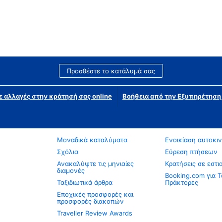
Προσθέστε το κατάλυμά σας
ε αλλαγές στην κράτησή σας online
Βοήθεια από την Εξυπηρέτησ
Μοναδικά καταλύματα
Ενοικίαση αυτοκι
Σχόλια
Εύρεση πτήσεων
Ανακαλύψτε τις μηνιαίες
Κρατήσεις σε εστι
διαμονές
Booking.com για Τ
Ταξιδιωτικά άρθρα
Πράκτορες
Εποχικές προσφορές και
προσφορές διακοπών
Traveller Review Awards