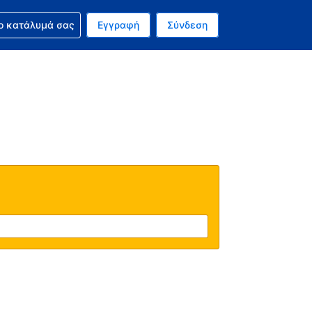
ν κράτησή σας
ο κατάλυμά σας
Εγγραφή
Σύνδεση
νό σας νόμισμα είναι Δολάριο Η.Π.Α.
 Η τωρινή σας γλώσσα είναι τα Ελληνικά