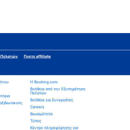
η Πελατών
Γίνετε affiliate
νήτου
Η Booking.com
Βοήθεια από την Εξυπηρέτηση
Πελατών
ατόρια
Βοήθεια για Συνεργάτες
αξιδιωτικούς
Careers
Βιωσιμότητα
Τύπος
Κέντρο πληροφόρησης για