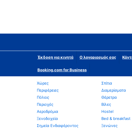
Έκδοση για κινητά
Ο λογαριασμός σας
Κάντ
Booking.com for Business
Χώρες
Σπίτια
Περιφέρειες
Διαμερίσματα
Πόλεις
Θέρετρα
Περιοχές
Βίλες
Αεροδρόμια
Hostel
Ξενοδοχεία
Bed & breakfast
Σημεία Ενδιαφέροντος
Ξενώνες