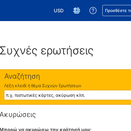
USD
Βοήθεια για τη
Προσθέστε τ
Επιλέξτε το νόμισμά σας. Το τωρι
Επιλέξτε τη γλώσσα σας.
Συχνές ερωτήσεις
Αναζήτηση
Λέξη κλειδί ή θέμα Συχνών Ερωτήσεων
Ακυρώσεις
Μπορώ να ακυρώσω την κράτησή μου;