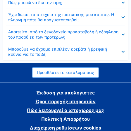
Πώς μπορώ να δω την τιμή;
Έκλεισε
Έχω δώσει τα στοιχεία της πιστωτικής μου κάρτας. Η
πληρωμή πότε θα πραγματοποιηθεί;
Έκλεισε
Απαιτείται από το ξενοδοχείο προκαταβολή ή εξόφληση
του ποσού εκ των προτέρων;
Έκλεισε
Μπορούμε να έχουμε επιπλέον κρεβάτι ή βρεφική
κούνια για το παιδί;
Προσθέστε το κατάλυμά σας
Έκδοση για υπολογιστές
Όροι παροχής υπηρεσιών
Πώς λειτουργεί ο ιστοχώρος μας
Πολιτική Απορρήτου
Διαχείριση ρυθμίσεων cookies