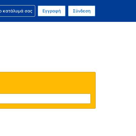
ν κράτησή σας
ο κατάλυμά σας
Εγγραφή
Σύνδεση
ινό σας νόμισμα είναι Ευρώ
 Η τωρινή σας γλώσσα είναι τα Ελληνικά