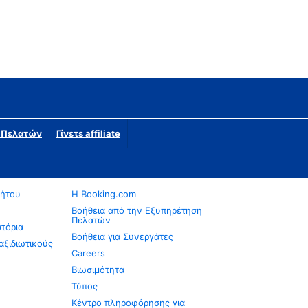
η Πελατών
Γίνετε affiliate
νήτου
Η Booking.com
Βοήθεια από την Εξυπηρέτηση
Πελατών
ατόρια
Βοήθεια για Συνεργάτες
αξιδιωτικούς
Careers
Βιωσιμότητα
Τύπος
Κέντρο πληροφόρησης για