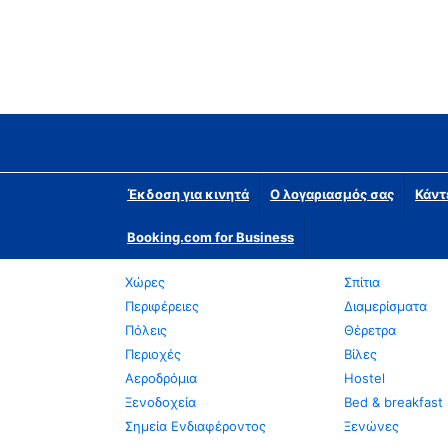
Έκδοση για κινητά
Ο λογαριασμός σας
Κάντ
Booking.com for Business
Χώρες
Σπίτια
Περιφέρειες
Διαμερίσματα
Πόλεις
Θέρετρα
Περιοχές
Βίλες
Αεροδρόμια
Hostel
Ξενοδοχεία
Bed & breakfast
Σημεία Ενδιαφέροντος
Ξενώνες