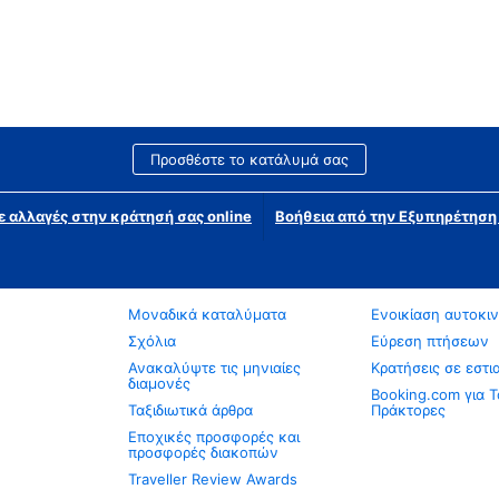
Προσθέστε το κατάλυμά σας
ε αλλαγές στην κράτησή σας online
Βοήθεια από την Εξυπηρέτησ
Μοναδικά καταλύματα
Ενοικίαση αυτοκι
Σχόλια
Εύρεση πτήσεων
Ανακαλύψτε τις μηνιαίες
Κρατήσεις σε εστι
διαμονές
Booking.com για Τ
Ταξιδιωτικά άρθρα
Πράκτορες
Εποχικές προσφορές και
προσφορές διακοπών
Traveller Review Awards