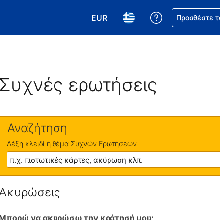
EUR
Βοήθεια για τη
Προσθέστε τ
Επιλέξτε το νόμισμά σας. Το τωρ
Επιλέξτε τη γλώσσα σας.
Συχνές ερωτήσεις
Αναζήτηση
Λέξη κλειδί ή θέμα Συχνών Ερωτήσεων
Ακυρώσεις
Μπορώ να ακυρώσω την κράτησή μου;