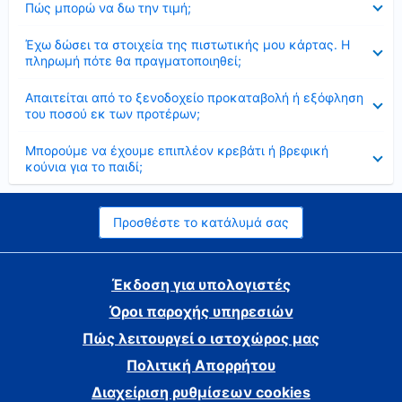
Πώς μπορώ να δω την τιμή;
Έκλεισε
Έχω δώσει τα στοιχεία της πιστωτικής μου κάρτας. Η
πληρωμή πότε θα πραγματοποιηθεί;
Έκλεισε
Απαιτείται από το ξενοδοχείο προκαταβολή ή εξόφληση
του ποσού εκ των προτέρων;
Έκλεισε
Μπορούμε να έχουμε επιπλέον κρεβάτι ή βρεφική
κούνια για το παιδί;
Προσθέστε το κατάλυμά σας
Έκδοση για υπολογιστές
Όροι παροχής υπηρεσιών
Πώς λειτουργεί ο ιστοχώρος μας
Πολιτική Απορρήτου
Διαχείριση ρυθμίσεων cookies