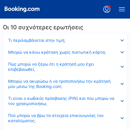
Οι 10 συχνότερες ερωτήσεις
Έκλεισε
Τι περιλαμβάνεται στην τιμή;
Έκλεισε
Μπορώ να κάνω κράτηση χωρίς πιστωτική κάρτα;
Έκλεισε
Πώς μπορώ να ξέρω ότι η κράτησή μου έχει
επιβεβαιωθεί;
Έκλεισε
Μπορώ να ακυρώσω ή να τροποποιήσω την κράτησή
μου μέσω της Booking.com;
Έκλεισε
Τι είναι ο κωδικός πρόσβασης (PIN) και που μπορώ να
τον χρησιμοποιήσω;
Έκλεισε
Πού μπορώ να βρω τα στοιχεία επικοινωνίας του
καταλύματος;
Έκλεισε