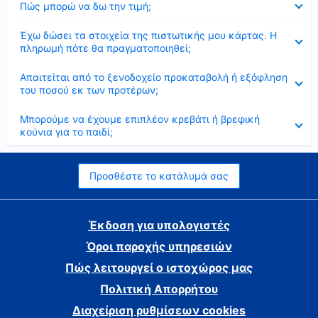
Πώς μπορώ να δω την τιμή;
Έκλεισε
Έχω δώσει τα στοιχεία της πιστωτικής μου κάρτας. Η
πληρωμή πότε θα πραγματοποιηθεί;
Έκλεισε
Απαιτείται από το ξενοδοχείο προκαταβολή ή εξόφληση
του ποσού εκ των προτέρων;
Έκλεισε
Μπορούμε να έχουμε επιπλέον κρεβάτι ή βρεφική
κούνια για το παιδί;
Προσθέστε το κατάλυμά σας
Έκδοση για υπολογιστές
Όροι παροχής υπηρεσιών
Πώς λειτουργεί ο ιστοχώρος μας
Πολιτική Απορρήτου
Διαχείριση ρυθμίσεων cookies