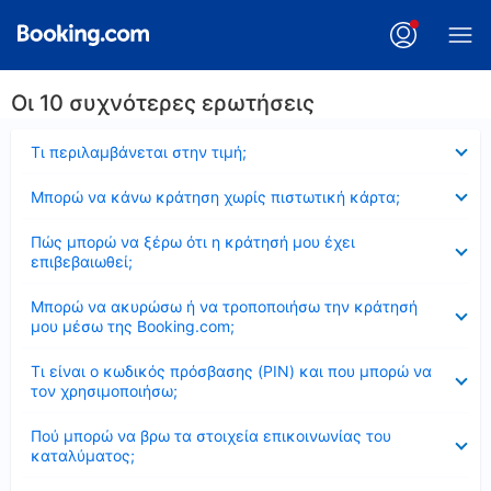
Οι 10 συχνότερες ερωτήσεις
Έκλεισε
Τι περιλαμβάνεται στην τιμή;
Έκλεισε
Μπορώ να κάνω κράτηση χωρίς πιστωτική κάρτα;
Έκλεισε
Πώς μπορώ να ξέρω ότι η κράτησή μου έχει
επιβεβαιωθεί;
Έκλεισε
Μπορώ να ακυρώσω ή να τροποποιήσω την κράτησή
μου μέσω της Booking.com;
Έκλεισε
Τι είναι ο κωδικός πρόσβασης (PIN) και που μπορώ να
τον χρησιμοποιήσω;
Έκλεισε
Πού μπορώ να βρω τα στοιχεία επικοινωνίας του
καταλύματος;
Έκλεισε