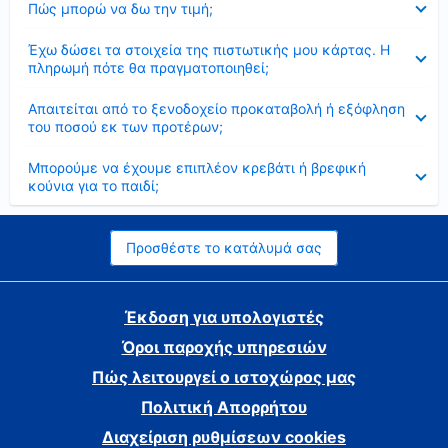
Πώς μπορώ να δω την τιμή;
Έκλεισε
Έχω δώσει τα στοιχεία της πιστωτικής μου κάρτας. Η
πληρωμή πότε θα πραγματοποιηθεί;
Έκλεισε
Απαιτείται από το ξενοδοχείο προκαταβολή ή εξόφληση
του ποσού εκ των προτέρων;
Έκλεισε
Μπορούμε να έχουμε επιπλέον κρεβάτι ή βρεφική
κούνια για το παιδί;
Προσθέστε το κατάλυμά σας
Έκδοση για υπολογιστές
Όροι παροχής υπηρεσιών
Πώς λειτουργεί ο ιστοχώρος μας
Πολιτική Απορρήτου
Διαχείριση ρυθμίσεων cookies