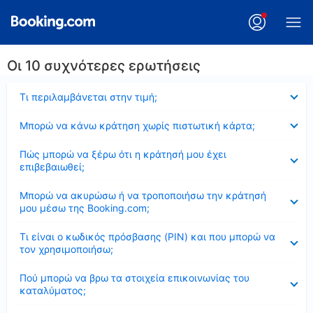
Οι 10 συχνότερες ερωτήσεις
Έκλεισε
Τι περιλαμβάνεται στην τιμή;
Έκλεισε
Μπορώ να κάνω κράτηση χωρίς πιστωτική κάρτα;
Έκλεισε
Πώς μπορώ να ξέρω ότι η κράτησή μου έχει
επιβεβαιωθεί;
Έκλεισε
Μπορώ να ακυρώσω ή να τροποποιήσω την κράτησή
μου μέσω της Booking.com;
Έκλεισε
Τι είναι ο κωδικός πρόσβασης (PIN) και που μπορώ να
τον χρησιμοποιήσω;
Έκλεισε
Πού μπορώ να βρω τα στοιχεία επικοινωνίας του
καταλύματος;
Έκλεισε