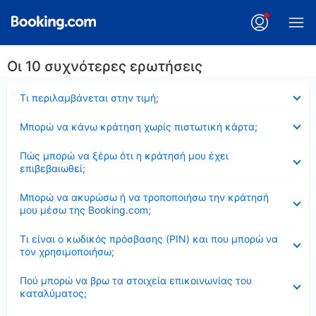
Οι 10 συχνότερες ερωτήσεις
Έκλεισε
Τι περιλαμβάνεται στην τιμή;
Έκλεισε
Μπορώ να κάνω κράτηση χωρίς πιστωτική κάρτα;
Έκλεισε
Πώς μπορώ να ξέρω ότι η κράτησή μου έχει
επιβεβαιωθεί;
Έκλεισε
Μπορώ να ακυρώσω ή να τροποποιήσω την κράτησή
μου μέσω της Booking.com;
Έκλεισε
Τι είναι ο κωδικός πρόσβασης (PIN) και που μπορώ να
τον χρησιμοποιήσω;
Έκλεισε
Πού μπορώ να βρω τα στοιχεία επικοινωνίας του
καταλύματος;
Έκλεισε