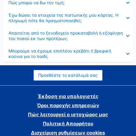
Πώς μπορώ να δω την τιμή;
Έκλεισε
Έχω δώσει τα στοιχεία της πιστωτικής μου κάρτας. Η
πληρωμή πότε θα πραγματοποιηθεί;
Έκλεισε
Απαιτείται από το ξενοδοχείο προκαταβολή ή εξόφληση
του ποσού εκ των προτέρων;
Έκλεισε
Μπορούμε να έχουμε επιπλέον κρεβάτι ή βρεφική
κούνια για το παιδί;
Προσθέστε το κατάλυμά σας
Έκδοση για υπολογιστές
Όροι παροχής υπηρεσιών
Πώς λειτουργεί ο ιστοχώρος μας
Πολιτική Απορρήτου
Διαχείριση ρυθμίσεων cookies