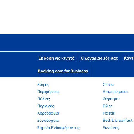
Έκδοση για κινητά
Ο λογαριασμός σας
Κάντ
Booking.com for Business
Χώρες
Σπίτια
Περιφέρειες
Διαμερίσματα
Πόλεις
Θέρετρα
Περιοχές
Βίλες
Αεροδρόμια
Hostel
Ξενοδοχεία
Bed & breakfast
Σημεία Ενδιαφέροντος
Ξενώνες