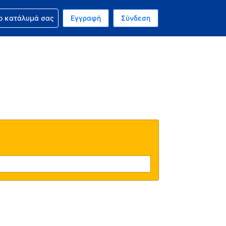
ν κράτησή σας
ο κατάλυμά σας
Εγγραφή
Σύνδεση
νό σας νόμισμα είναι Δολάριο Η.Π.Α.
 Η τωρινή σας γλώσσα είναι τα Ελληνικά