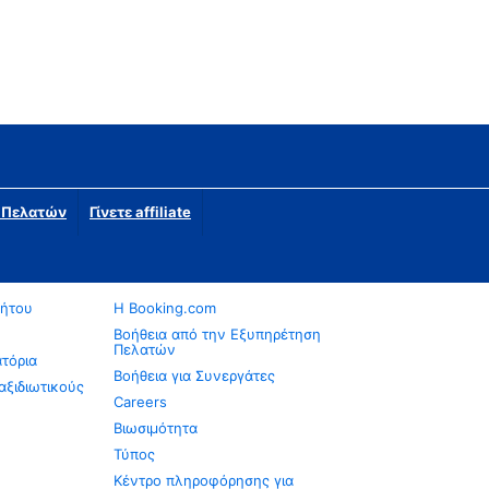
η Πελατών
Γίνετε affiliate
νήτου
Η Booking.com
Βοήθεια από την Εξυπηρέτηση
Πελατών
ατόρια
Βοήθεια για Συνεργάτες
αξιδιωτικούς
Careers
Βιωσιμότητα
Τύπος
Κέντρο πληροφόρησης για