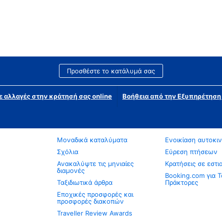
Προσθέστε το κατάλυμά σας
ε αλλαγές στην κράτησή σας online
Βοήθεια από την Εξυπηρέτησ
Μοναδικά καταλύματα
Ενοικίαση αυτοκι
Σχόλια
Εύρεση πτήσεων
Ανακαλύψτε τις μηνιαίες
Κρατήσεις σε εστι
διαμονές
Booking.com για Τ
Ταξιδιωτικά άρθρα
Πράκτορες
Εποχικές προσφορές και
προσφορές διακοπών
Traveller Review Awards