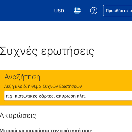
USD
Βοήθεια για τη
Προσθέστε τ
Επιλέξτε το νόμισμά σας. Το τωρι
Επιλέξτε τη γλώσσα σας.
Συχνές ερωτήσεις
Αναζήτηση
Λέξη κλειδί ή θέμα Συχνών Ερωτήσεων
Ακυρώσεις
Μπορώ να ακυρώσω την κράτησή μου;