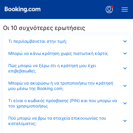
Οι 10 συχνότερες ερωτήσεις
Έκλεισε
Τι περιλαμβάνεται στην τιμή;
Έκλεισε
Μπορώ να κάνω κράτηση χωρίς πιστωτική κάρτα;
Έκλεισε
Πώς μπορώ να ξέρω ότι η κράτησή μου έχει
επιβεβαιωθεί;
Έκλεισε
Μπορώ να ακυρώσω ή να τροποποιήσω την κράτησή
μου μέσω της Booking.com;
Έκλεισε
Τι είναι ο κωδικός πρόσβασης (PIN) και που μπορώ να
τον χρησιμοποιήσω;
Έκλεισε
Πού μπορώ να βρω τα στοιχεία επικοινωνίας του
καταλύματος;
Έκλεισε