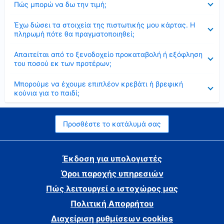
Πώς μπορώ να δω την τιμή;
Έκλεισε
Έχω δώσει τα στοιχεία της πιστωτικής μου κάρτας. Η
πληρωμή πότε θα πραγματοποιηθεί;
Έκλεισε
Απαιτείται από το ξενοδοχείο προκαταβολή ή εξόφληση
του ποσού εκ των προτέρων;
Έκλεισε
Μπορούμε να έχουμε επιπλέον κρεβάτι ή βρεφική
κούνια για το παιδί;
Προσθέστε το κατάλυμά σας
Έκδοση για υπολογιστές
Όροι παροχής υπηρεσιών
Πώς λειτουργεί ο ιστοχώρος μας
Πολιτική Απορρήτου
Διαχείριση ρυθμίσεων cookies