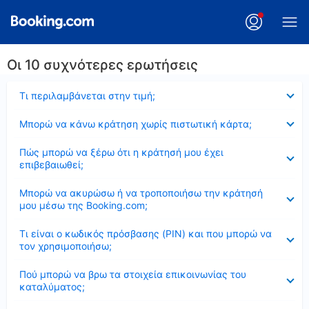
Οι 10 συχνότερες ερωτήσεις
Έκλεισε
Τι περιλαμβάνεται στην τιμή;
Έκλεισε
Μπορώ να κάνω κράτηση χωρίς πιστωτική κάρτα;
Έκλεισε
Πώς μπορώ να ξέρω ότι η κράτησή μου έχει
επιβεβαιωθεί;
Έκλεισε
Μπορώ να ακυρώσω ή να τροποποιήσω την κράτησή
μου μέσω της Booking.com;
Έκλεισε
Τι είναι ο κωδικός πρόσβασης (PIN) και που μπορώ να
τον χρησιμοποιήσω;
Έκλεισε
Πού μπορώ να βρω τα στοιχεία επικοινωνίας του
καταλύματος;
Έκλεισε