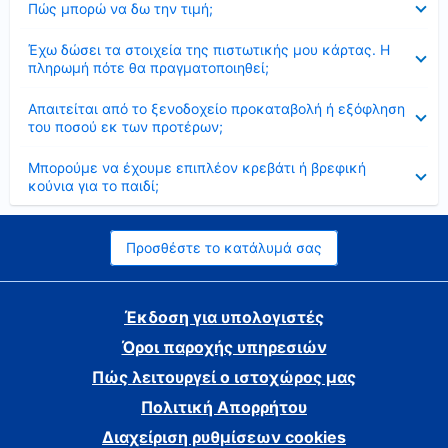
Πώς μπορώ να δω την τιμή;
Έκλεισε
Έχω δώσει τα στοιχεία της πιστωτικής μου κάρτας. Η
πληρωμή πότε θα πραγματοποιηθεί;
Έκλεισε
Απαιτείται από το ξενοδοχείο προκαταβολή ή εξόφληση
του ποσού εκ των προτέρων;
Έκλεισε
Μπορούμε να έχουμε επιπλέον κρεβάτι ή βρεφική
κούνια για το παιδί;
Προσθέστε το κατάλυμά σας
Έκδοση για υπολογιστές
Όροι παροχής υπηρεσιών
Πώς λειτουργεί ο ιστοχώρος μας
Πολιτική Απορρήτου
Διαχείριση ρυθμίσεων cookies