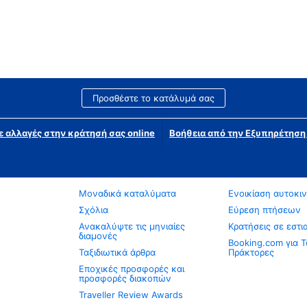
Προσθέστε το κατάλυμά σας
ε αλλαγές στην κράτησή σας online
Βοήθεια από την Εξυπηρέτησ
Μοναδικά καταλύματα
Ενοικίαση αυτοκι
Σχόλια
Εύρεση πτήσεων
Ανακαλύψτε τις μηνιαίες
Κρατήσεις σε εστι
διαμονές
Booking.com για Τ
Ταξιδιωτικά άρθρα
Πράκτορες
Εποχικές προσφορές και
προσφορές διακοπών
Traveller Review Awards