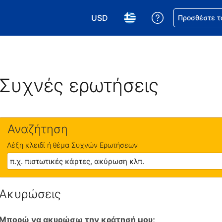
USD
Βοήθεια για τη
Προσθέστε τ
Επιλέξτε το νόμισμά σας. Το τωρι
Επιλέξτε τη γλώσσα σας.
Συχνές ερωτήσεις
Αναζήτηση
Λέξη κλειδί ή θέμα Συχνών Ερωτήσεων
Ακυρώσεις
Μπορώ να ακυρώσω την κράτησή μου;