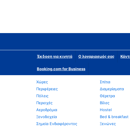
Έκδοση για κινητά
Ο λογαριασμός σας
Κάντ
Booking.com for Business
Χώρες
Σπίτια
Περιφέρειες
Διαμερίσματα
Πόλεις
Θέρετρα
Περιοχές
Βίλες
Αεροδρόμια
Hostel
Ξενοδοχεία
Bed & breakfast
Σημεία Ενδιαφέροντος
Ξενώνες