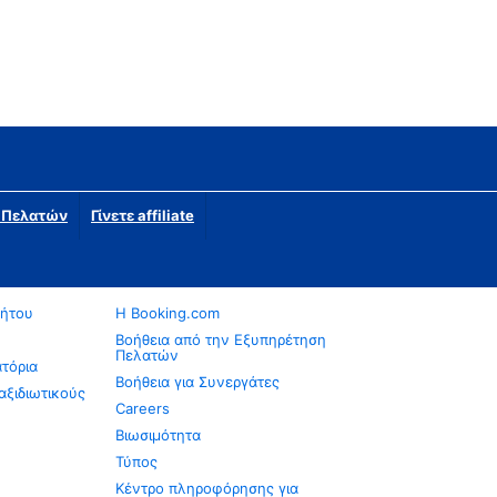
η Πελατών
Γίνετε affiliate
νήτου
Η Booking.com
Βοήθεια από την Εξυπηρέτηση
Πελατών
ατόρια
Βοήθεια για Συνεργάτες
αξιδιωτικούς
Careers
Βιωσιμότητα
Τύπος
Κέντρο πληροφόρησης για