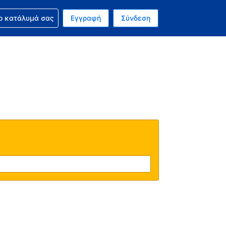
ν κράτησή σας
ο κατάλυμά σας
Εγγραφή
Σύνδεση
νό σας νόμισμα είναι Δολάριο Η.Π.Α.
 Η τωρινή σας γλώσσα είναι τα Ελληνικά