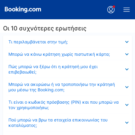
Οι 10 συχνότερες ερωτήσεις
Έκλεισε
Τι περιλαμβάνεται στην τιμή;
Έκλεισε
Μπορώ να κάνω κράτηση χωρίς πιστωτική κάρτα;
Έκλεισε
Πώς μπορώ να ξέρω ότι η κράτησή μου έχει
επιβεβαιωθεί;
Έκλεισε
Μπορώ να ακυρώσω ή να τροποποιήσω την κράτησή
μου μέσω της Booking.com;
Έκλεισε
Τι είναι ο κωδικός πρόσβασης (PIN) και που μπορώ να
τον χρησιμοποιήσω;
Έκλεισε
Πού μπορώ να βρω τα στοιχεία επικοινωνίας του
καταλύματος;
Έκλεισε