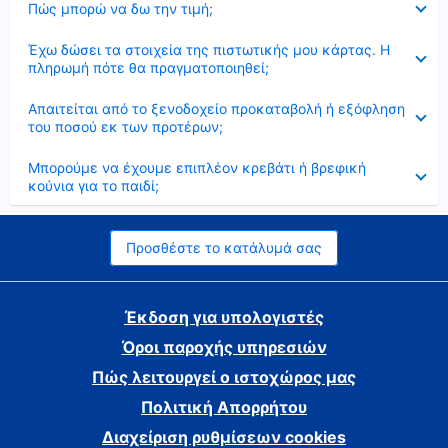
Πώς μπορώ να δω την τιμή;
Έκλεισε
Έχω δώσει τα στοιχεία της πιστωτικής μου κάρτας. Η
πληρωμή πότε θα πραγματοποιηθεί;
Έκλεισε
Απαιτείται από το ξενοδοχείο προκαταβολή ή εξόφληση
του ποσού εκ των προτέρων;
Έκλεισε
Μπορούμε να έχουμε επιπλέον κρεβάτι ή βρεφική
κούνια για το παιδί;
Προσθέστε το κατάλυμά σας
Έκδοση για υπολογιστές
Όροι παροχής υπηρεσιών
Πώς λειτουργεί ο ιστοχώρος μας
Πολιτική Απορρήτου
Διαχείριση ρυθμίσεων cookies