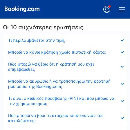
Οι 10 συχνότερες ερωτήσεις
Έκλεισε
Τι περιλαμβάνεται στην τιμή;
Έκλεισε
Μπορώ να κάνω κράτηση χωρίς πιστωτική κάρτα;
Έκλεισε
Πώς μπορώ να ξέρω ότι η κράτησή μου έχει
επιβεβαιωθεί;
Έκλεισε
Μπορώ να ακυρώσω ή να τροποποιήσω την κράτησή
μου μέσω της Booking.com;
Έκλεισε
Τι είναι ο κωδικός πρόσβασης (PIN) και που μπορώ να
τον χρησιμοποιήσω;
Έκλεισε
Πού μπορώ να βρω τα στοιχεία επικοινωνίας του
καταλύματος;
Έκλεισε