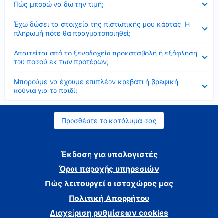
Πώς μπορώ να δω την τιμή;
Έκλεισε
Έχω δώσει τα στοιχεία της πιστωτικής μου κάρτας. Η
πληρωμή πότε θα πραγματοποιηθεί;
Έκλεισε
Απαιτείται από το ξενοδοχείο προκαταβολή ή εξόφληση
του ποσού εκ των προτέρων;
Έκλεισε
Μπορούμε να έχουμε επιπλέον κρεβάτι ή βρεφική
κούνια για το παιδί;
Προσθέστε το κατάλυμά σας
Έκδοση για υπολογιστές
Όροι παροχής υπηρεσιών
Πώς λειτουργεί ο ιστοχώρος μας
Πολιτική Απορρήτου
Διαχείριση ρυθμίσεων cookies