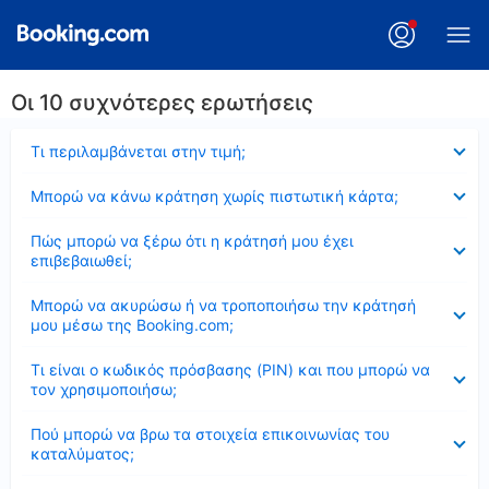
Οι 10 συχνότερες ερωτήσεις
Έκλεισε
Τι περιλαμβάνεται στην τιμή;
Έκλεισε
Μπορώ να κάνω κράτηση χωρίς πιστωτική κάρτα;
Έκλεισε
Πώς μπορώ να ξέρω ότι η κράτησή μου έχει
επιβεβαιωθεί;
Έκλεισε
Μπορώ να ακυρώσω ή να τροποποιήσω την κράτησή
μου μέσω της Booking.com;
Έκλεισε
Τι είναι ο κωδικός πρόσβασης (PIN) και που μπορώ να
τον χρησιμοποιήσω;
Έκλεισε
Πού μπορώ να βρω τα στοιχεία επικοινωνίας του
καταλύματος;
Έκλεισε