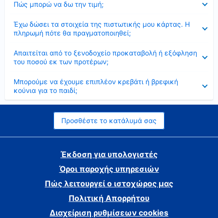
Πώς μπορώ να δω την τιμή;
Έκλεισε
Έχω δώσει τα στοιχεία της πιστωτικής μου κάρτας. Η
πληρωμή πότε θα πραγματοποιηθεί;
Έκλεισε
Απαιτείται από το ξενοδοχείο προκαταβολή ή εξόφληση
του ποσού εκ των προτέρων;
Έκλεισε
Μπορούμε να έχουμε επιπλέον κρεβάτι ή βρεφική
κούνια για το παιδί;
Προσθέστε το κατάλυμά σας
Έκδοση για υπολογιστές
Όροι παροχής υπηρεσιών
Πώς λειτουργεί ο ιστοχώρος μας
Πολιτική Απορρήτου
Διαχείριση ρυθμίσεων cookies