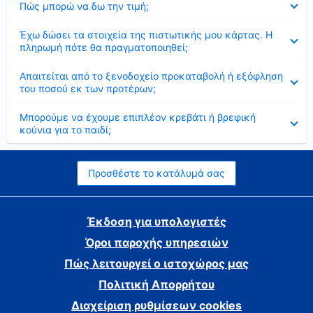
Πώς μπορώ να δω την τιμή;
Έκλεισε
Έχω δώσει τα στοιχεία της πιστωτικής μου κάρτας. Η
πληρωμή πότε θα πραγματοποιηθεί;
Έκλεισε
Απαιτείται από το ξενοδοχείο προκαταβολή ή εξόφληση
του ποσού εκ των προτέρων;
Έκλεισε
Μπορούμε να έχουμε επιπλέον κρεβάτι ή βρεφική
κούνια για το παιδί;
Προσθέστε το κατάλυμά σας
Έκδοση για υπολογιστές
Όροι παροχής υπηρεσιών
Πώς λειτουργεί ο ιστοχώρος μας
Πολιτική Απορρήτου
Διαχείριση ρυθμίσεων cookies