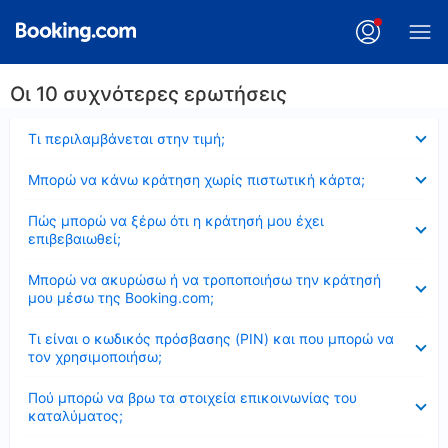
Οι 10 συχνότερες ερωτήσεις
Έκλεισε
Τι περιλαμβάνεται στην τιμή;
Έκλεισε
Μπορώ να κάνω κράτηση χωρίς πιστωτική κάρτα;
Έκλεισε
Πώς μπορώ να ξέρω ότι η κράτησή μου έχει
επιβεβαιωθεί;
Έκλεισε
Μπορώ να ακυρώσω ή να τροποποιήσω την κράτησή
μου μέσω της Booking.com;
Έκλεισε
Τι είναι ο κωδικός πρόσβασης (PIN) και που μπορώ να
τον χρησιμοποιήσω;
Έκλεισε
Πού μπορώ να βρω τα στοιχεία επικοινωνίας του
καταλύματος;
Έκλεισε