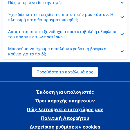
Πώς μπορώ να δω την τιμή;
Έκλεισε
Έχω δώσει τα στοιχεία της πιστωτικής μου κάρτας. Η
πληρωμή πότε θα πραγματοποιηθεί;
Έκλεισε
Απαιτείται από το ξενοδοχείο προκαταβολή ή εξόφληση
του ποσού εκ των προτέρων;
Έκλεισε
Μπορούμε να έχουμε επιπλέον κρεβάτι ή βρεφική
κούνια για το παιδί;
Προσθέστε το κατάλυμά σας
Έκδοση για υπολογιστές
Όροι παροχής υπηρεσιών
Πώς λειτουργεί ο ιστοχώρος μας
Πολιτική Απορρήτου
Διαχείριση ρυθμίσεων cookies