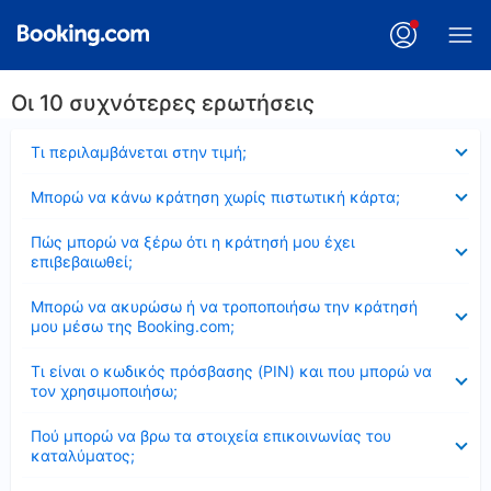
Οι 10 συχνότερες ερωτήσεις
Έκλεισε
Τι περιλαμβάνεται στην τιμή;
Έκλεισε
Μπορώ να κάνω κράτηση χωρίς πιστωτική κάρτα;
Έκλεισε
Πώς μπορώ να ξέρω ότι η κράτησή μου έχει
επιβεβαιωθεί;
Έκλεισε
Μπορώ να ακυρώσω ή να τροποποιήσω την κράτησή
μου μέσω της Booking.com;
Έκλεισε
Τι είναι ο κωδικός πρόσβασης (PIN) και που μπορώ να
τον χρησιμοποιήσω;
Έκλεισε
Πού μπορώ να βρω τα στοιχεία επικοινωνίας του
καταλύματος;
Έκλεισε