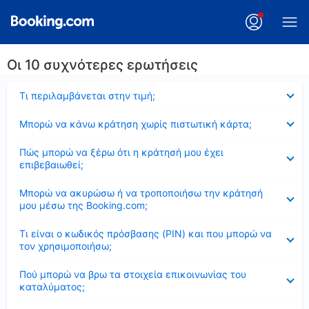
Οι 10 συχνότερες ερωτήσεις
Έκλεισε
Τι περιλαμβάνεται στην τιμή;
Έκλεισε
Μπορώ να κάνω κράτηση χωρίς πιστωτική κάρτα;
Έκλεισε
Πώς μπορώ να ξέρω ότι η κράτησή μου έχει
επιβεβαιωθεί;
Έκλεισε
Μπορώ να ακυρώσω ή να τροποποιήσω την κράτησή
μου μέσω της Booking.com;
Έκλεισε
Τι είναι ο κωδικός πρόσβασης (PIN) και που μπορώ να
τον χρησιμοποιήσω;
Έκλεισε
Πού μπορώ να βρω τα στοιχεία επικοινωνίας του
καταλύματος;
Έκλεισε