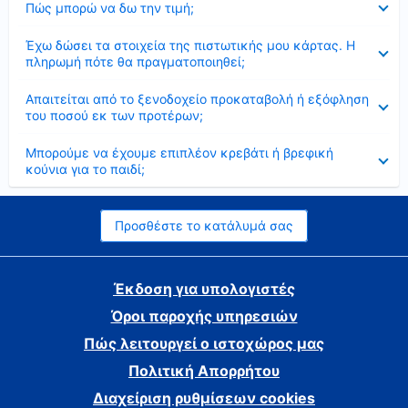
Πώς μπορώ να δω την τιμή;
Έκλεισε
Έχω δώσει τα στοιχεία της πιστωτικής μου κάρτας. Η
πληρωμή πότε θα πραγματοποιηθεί;
Έκλεισε
Απαιτείται από το ξενοδοχείο προκαταβολή ή εξόφληση
του ποσού εκ των προτέρων;
Έκλεισε
Μπορούμε να έχουμε επιπλέον κρεβάτι ή βρεφική
κούνια για το παιδί;
Προσθέστε το κατάλυμά σας
Έκδοση για υπολογιστές
Όροι παροχής υπηρεσιών
Πώς λειτουργεί ο ιστοχώρος μας
Πολιτική Απορρήτου
Διαχείριση ρυθμίσεων cookies