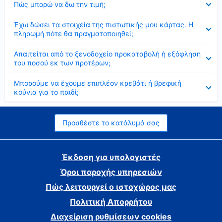
Πώς μπορώ να δω την τιμή;
Έκλεισε
Έχω δώσει τα στοιχεία της πιστωτικής μου κάρτας. Η
πληρωμή πότε θα πραγματοποιηθεί;
Έκλεισε
Απαιτείται από το ξενοδοχείο προκαταβολή ή εξόφληση
του ποσού εκ των προτέρων;
Έκλεισε
Μπορούμε να έχουμε επιπλέον κρεβάτι ή βρεφική
κούνια για το παιδί;
Προσθέστε το κατάλυμά σας
Έκδοση για υπολογιστές
Όροι παροχής υπηρεσιών
Πώς λειτουργεί ο ιστοχώρος μας
Πολιτική Απορρήτου
Διαχείριση ρυθμίσεων cookies