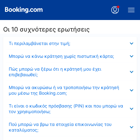
Οι 10 συχνότερες ερωτήσεις
Έκλεισε
Τι περιλαμβάνεται στην τιμή;
Έκλεισε
Μπορώ να κάνω κράτηση χωρίς πιστωτική κάρτα;
Έκλεισε
Πώς μπορώ να ξέρω ότι η κράτησή μου έχει
επιβεβαιωθεί;
Έκλεισε
Μπορώ να ακυρώσω ή να τροποποιήσω την κράτησή
μου μέσω της Booking.com;
Έκλεισε
Τι είναι ο κωδικός πρόσβασης (PIN) και που μπορώ να
τον χρησιμοποιήσω;
Έκλεισε
Πού μπορώ να βρω τα στοιχεία επικοινωνίας του
καταλύματος;
Έκλεισε