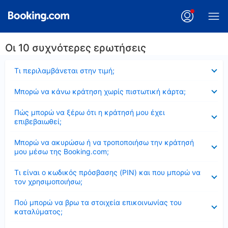
Οι 10 συχνότερες ερωτήσεις
Έκλεισε
Τι περιλαμβάνεται στην τιμή;
Έκλεισε
Μπορώ να κάνω κράτηση χωρίς πιστωτική κάρτα;
Έκλεισε
Πώς μπορώ να ξέρω ότι η κράτησή μου έχει
επιβεβαιωθεί;
Έκλεισε
Μπορώ να ακυρώσω ή να τροποποιήσω την κράτησή
μου μέσω της Booking.com;
Έκλεισε
Τι είναι ο κωδικός πρόσβασης (PIN) και που μπορώ να
τον χρησιμοποιήσω;
Έκλεισε
Πού μπορώ να βρω τα στοιχεία επικοινωνίας του
καταλύματος;
Έκλεισε