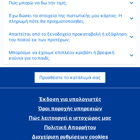
Πώς μπορώ να δω την τιμή;
Έκλεισε
Έχω δώσει τα στοιχεία της πιστωτικής μου κάρτας. Η
πληρωμή πότε θα πραγματοποιηθεί;
Έκλεισε
Απαιτείται από το ξενοδοχείο προκαταβολή ή εξόφληση
του ποσού εκ των προτέρων;
Έκλεισε
Μπορούμε να έχουμε επιπλέον κρεβάτι ή βρεφική
κούνια για το παιδί;
Προσθέστε το κατάλυμά σας
Έκδοση για υπολογιστές
Όροι παροχής υπηρεσιών
Πώς λειτουργεί ο ιστοχώρος μας
Πολιτική Απορρήτου
Διαχείριση ρυθμίσεων cookies